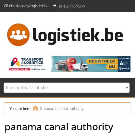
Skip
christophe@logistiek.be
+32 495/456.990
to
content
You are here:
panama canal authority
Home
panama canal authority