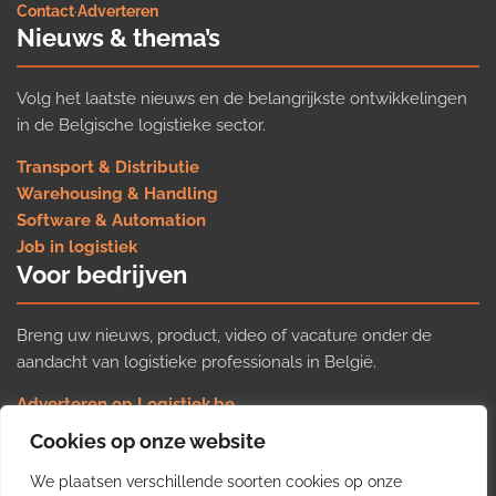
Contact
·
Adverteren
Nieuws & thema’s
Volg het laatste nieuws en de belangrijkste ontwikkelingen
in de Belgische logistieke sector.
Transport & Distributie
Warehousing & Handling
Software & Automation
Job in logistiek
Voor bedrijven
Breng uw nieuws, product, video of vacature onder de
aandacht van logistieke professionals in België.
Adverteren op Logistiek.be
Nieuws insturen
Cookies op onze website
Uw video op Logistiek.TV
We plaatsen verschillende soorten cookies op onze
Job plaatsen