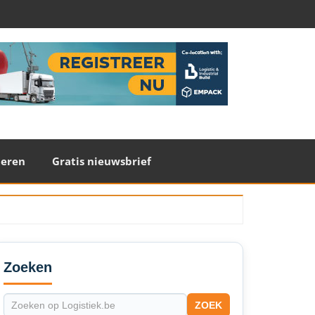
teren
Gratis nieuwsbrief
econdary
idebar
Zoeken
ZOEK