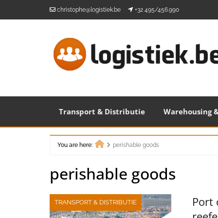
Skip
christophe@logistiek.be
+32 495/456.990
to
content
Transport & Distributie
Warehousing &
You are here:
perishable goods
Home
perishable goods
Port
TRANSPORT & DISTRIBUTIE
reefe