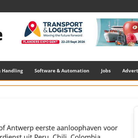
 Handling
Software & Automation
Jobs
Adver
S
S
 of Antwerp eerste aanloophaven voor
rdienst uit Peru, Chili, Colombia,