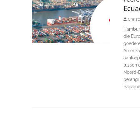
Ecua
Christ
Hamburg
die Eur
goedere
Amerika
aanlooph
tussen 
Noord-E
belangr
Panames