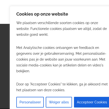
Cookies op onze website
We plaatsen verschillende soorten cookies op onze
website. Functionele cookies plaatsen we altijd, zodat de
Logistiek.be
Nieu
website goed werkt.
Logistiek.be brengt dagelijks nieuws,
Volg he
Met Analytische cookies ontvangen we feedback en
trends en praktijkverhalen over
belangr
gegevens over je gebruikerservaring. Met personalisatie-
transport, warehousing, supply chain
Belgisch
cookies pas je de website aan jouw voorkeuren aan. Met
en automatisering in België.
sociale media-cookies kan je artikelen delen en video's
Transpo
bekijken.
Voor logistieke professionals,
Wareho
beslissers en bedrijven die de sector
Softwa
Door op "Accepteer Cookies" te klikken, ga je akkoord met
willen volgen.
Job in 
het plaatsen van deze cookies.
Contact
·
Adverteren
Personaliseer
Weiger alles
Accepteer Cookies