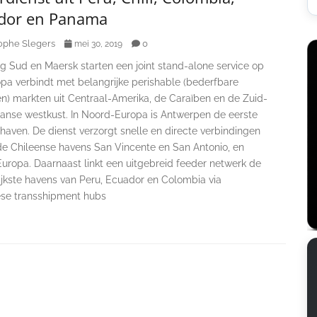
dor en Panama
ophe Slegers
0
mei 30, 2019
 Sud en Maersk starten een joint stand-alone service op
opa verbindt met belangrijke perishable (bederfbare
n) markten uit Centraal-Amerika, de Caraïben en de Zuid-
anse westkust. In Noord-Europa is Antwerpen de eerste
aven. De dienst verzorgt snelle en directe verbindingen
de Chileense havens San Vincente en San Antonio, en
uropa. Daarnaast linkt een uitgebreid feeder netwerk de
ijkste havens van Peru, Ecuador en Colombia via
e transshipment hubs