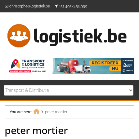
Skip
christophe@logistiek.be
+32 495/456.990
to
content
You are here:
peter mortier
Home
peter mortier