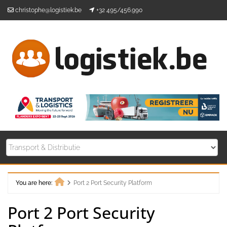
Skip
christophe@logistiek.be
+32 495/456.990
to
content
You are here:
Port 2 Port Security Platform
Home
Port 2 Port Security