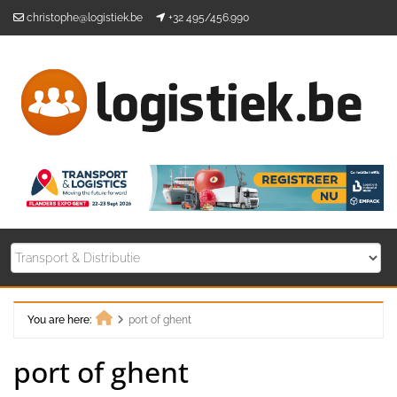
Skip
christophe@logistiek.be
+32 495/456.990
to
content
You are here:
port of ghent
Home
port of ghent