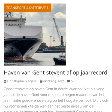
TRANSPORT & DISTRIBUTIE
Haven van Gent stevent af op jaarrecord
Christophe Slegers
0
oktober 5, 2017
Goederenoverslag haven Gent in derde kwartaal Net als vorig
jaar zit de haven Gent voor de eerste negen maanden van het
jaar inzake goederenoverslag op het hoogste peil ooit. Dit is ook
nu voornamelijk te danken aan het beste niveau van de
overslag via zeevaart, stelt het Havenbedrijf Gent vast. Maar