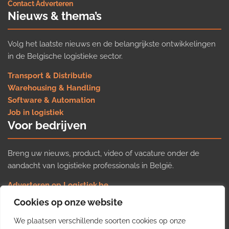
Contact
·
Adverteren
Nieuws & thema’s
Volg het laatste nieuws en de belangrijkste ontwikkelingen
in de Belgische logistieke sector.
Transport & Distributie
Warehousing & Handling
Software & Automation
Job in logistiek
Voor bedrijven
Breng uw nieuws, product, video of vacature onder de
aandacht van logistieke professionals in België.
Adverteren op Logistiek.be
Nieuws insturen
Cookies op onze website
Uw video op Logistiek.TV
We plaatsen verschillende soorten cookies op onze
Job plaatsen