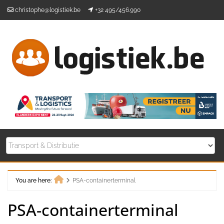
Skip
christophe@logistiek.be
+32 495/456.990
to
content
You are here:
PSA-containerterminal
Home
PSA-containerterminal