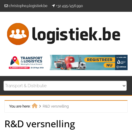
Skip
christophe@logistiek.be
+32 495/456.990
to
content
You are here:
R&D versnelling
Home
R&D versnelling