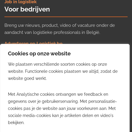
Job in logistiek
Voor bedrijven
Breng uw nieuws, product, video of vacature onder de
aandacht van logistieke professionals in België.
Adverteren op Logistiek.be
Nieuws insturen
Cookies op onze website
Uw video op Logistiek.TV
We plaatsen verschillende soorten cookies op onze
Job plaatsen
Gratis wekelijkse update
website. Functionele cookies plaatsen we altijd, zodat de
website goed werkt.
Ontvang elke week het belangrijkste nieuws, trends en
Met Analytische cookies ontvangen we feedback en
inzichten uit de Belgische logistieke sector in uw inbox.
gegevens over je gebruikerservaring. Met personalisatie-
cookies pas je de website aan jouw voorkeuren aan. Met
Ontvang je gratis
sociale media-cookies kan je artikelen delen en video's
wekelijkse update
bekijken.
Gratis. Eén e-mail per week.