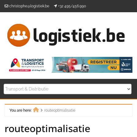
Skip
christophe@logistiek.be
+32 495/456.990
to
content
You are here:
routeoptimalisatie
Home
routeoptimalisatie