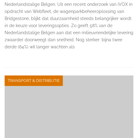
Nederlandstalige Belgen. Uit een recent onderzoek van iVOX in
opdracht van Webfleet, de wagenparkbeheeroplossing van
Bridgestone, blijkt dat duurzaamheid steeds belangrijker wordt
in de keuze voor leveringsopties. Zo geeft 58% van de
Nederlandstalige Belgen aan dat een milieuvriendelijke levering
zwaarder doorweegt dan snelheid. Nog sterker: bijna twee
derde (64%) wil langer wachten als
TRANSPORT & DISTRIBUTIE