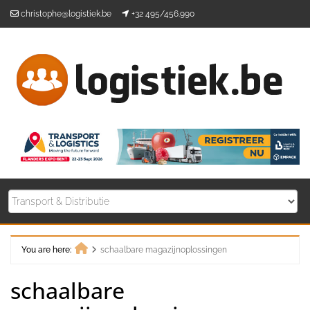
Skip
christophe@logistiek.be
+32 495/456.990
to
content
You are here:
schaalbare magazijnoplossingen
Home
schaalbare