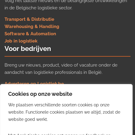
Volg het laatste nieuws en de belangrijkste ontwikkelingen
in de Belgische logistieke sector.
Transport & Distributie
Warehousing & Handling
Software & Automation
Job in logistiek
Voor bedrijven
Breng uw nieuws, product, video of vacature onder de
aandacht van logistieke professionals in België.
Adverteren op Logistiek.be
Nieuws insturen
Cookies op onze website
Uw video op Logistiek.TV
We plaatsen verschillende soorten cookies op onze
Job plaatsen
Gratis wekelijkse update
website. Functionele cookies plaatsen we altijd, zodat de
website goed werkt.
Ontvang elke week het belangrijkste nieuws, trends en