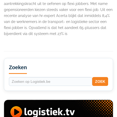
aantrekkingskracht uit te oefenen op flexi-jobbers. Met name
gepensioneerden kiezen steeds vaker voor een flexi-job. Uit een
recente analyse van hr-expert Acerta blijkt dat inmiddels 8,4%
van de werknemers in de transport- en logistieke sector een
flexi-jobber is. Opvallend is dat het aandeel 65-plussers dat
bijverdient via dit systeem met 27% is
Secondary
Sidebar
Zoeken
ZOEK