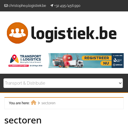
Skip
christophe@logistiek.be
+32 495/456.990
to
content
You are here:
sectoren
Home
sectoren