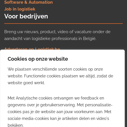
Software & Automation
Job in logistiek
Voor bedrijven
Breng uw nieuws, product, video of vacature onder de
aandacht van logistieke professionals in België.
Adverteren op Logistiek.be
Nieuws insturen
Cookies op onze website
Uw video op Logistiek.TV
We plaatsen verschillende soorten cookies op onze
Job plaatsen
Gratis wekelijkse update
website. Functionele cookies plaatsen we altijd, zodat de
website goed werkt.
Ontvang elke week het belangrijkste nieuws, trends en
Met Analytische cookies ontvangen we feedback en
inzichten uit de Belgische logistieke sector in uw inbox.
gegevens over je gebruikerservaring. Met personalisatie-
cookies pas je de website aan jouw voorkeuren aan. Met
Ontvang je gratis
sociale media-cookies kan je artikelen delen en video's
wekelijkse update
bekijken.