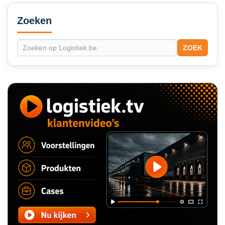
Secondary
Sidebar
Zoeken
ZOEK