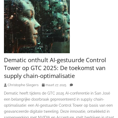
Dematic onthult AI-gestuurde Control
Tower op GTC 2025: De toekomst van
supply chain-optimalisatie
Christophe Slegers
maart 27, 2025
Dematic heeft tijdens de GTC 2025 AI-conferentie in San José
een belangrijke doorbraak gepresenteerd in supply chain-
optimalisatie: een AI-gestuurde Control Tower op basis van een
geavanceerde digitale tweeling. Deze innovatie, ontwikkeld in
samenwerking met NVIDIA en Accenture, stelt bedrijven in staat