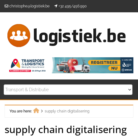
Skip
christophe@logistiek.be
+32 495/456.990
to
content
You are here:
supply chain digitalisering
Home
supply chain digitalisering