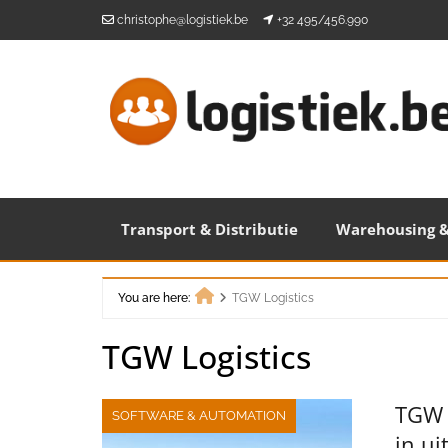
Skip
christophe@logistiek.be
+32 495/456.990
to
content
Transport & Distributie
Warehousing &
You are here:
TGW Logistics
Home
TGW Logistics
TGW L
SOFTWARE & AUTOMATION
in ui