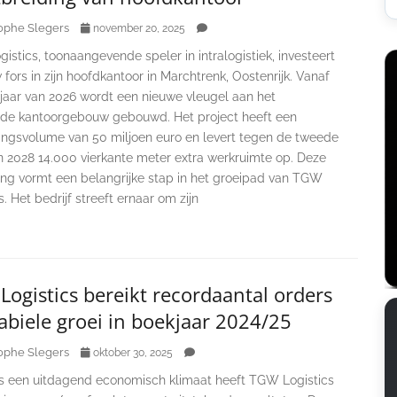
ophe Slegers
november 20, 2025
stics, toonaangevende speler in intralogistiek, investeert
fors in zijn hoofdkantoor in Marchtrenk, Oostenrijk. Vanaf
rjaar van 2026 wordt een nieuwe vleugel aan het
de kantoorgebouw gebouwd. Het project heeft een
ringsvolume van 50 miljoen euro en levert tegen de tweede
n 2028 14.000 vierkante meter extra werkruimte op. Deze
ding vormt een belangrijke stap in het groeipad van TGW
s. Het bedrijf streeft ernaar om zijn
ogistics bereikt recordaantal orders
abiele groei in boekjaar 2024/25
ophe Slegers
oktober 30, 2025
 een uitdagend economisch klimaat heeft TGW Logistics