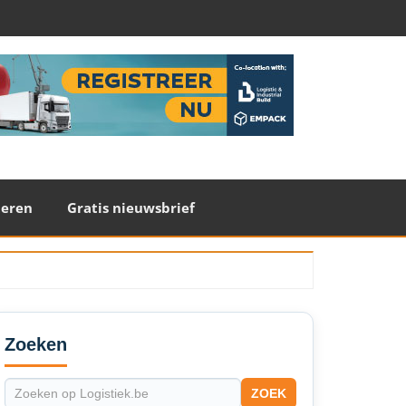
teren
Gratis nieuwsbrief
econdary
idebar
Zoeken
ZOEK