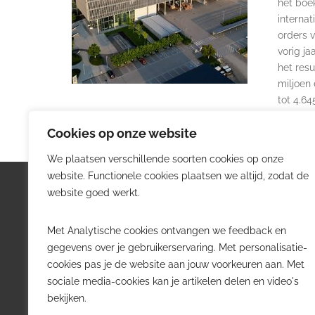
het boe
internat
orders v
vorig ja
het resu
miljoen 
tot 4.64
Cookies op onze website
We plaatsen verschillende soorten cookies op onze
website. Functionele cookies plaatsen we altijd, zodat de
Logistiek.be
Nieu
website goed werkt.
Logistiek.be brengt dagelijks nieuws,
Volg he
Met Analytische cookies ontvangen we feedback en
trends en praktijkverhalen over
belangr
gegevens over je gebruikerservaring. Met personalisatie-
transport, warehousing, supply chain
Belgisch
cookies pas je de website aan jouw voorkeuren aan. Met
en automatisering in België.
sociale media-cookies kan je artikelen delen en video's
Transpo
bekijken.
Voor logistieke professionals,
Wareho