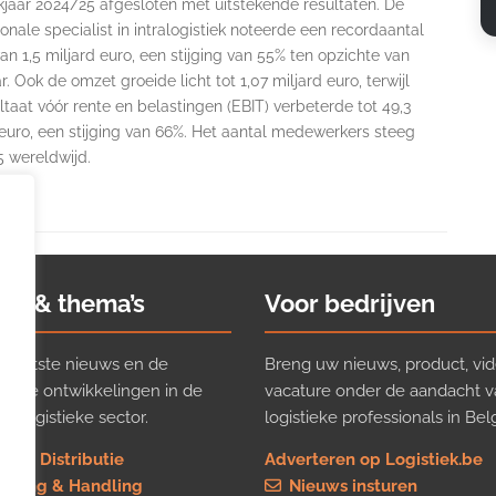
kjaar 2024/25 afgesloten met uitstekende resultaten. De
ionale specialist in intralogistiek noteerde een recordaantal
an 1,5 miljard euro, een stijging van 55% ten opzichte van
ar. Ook de omzet groeide licht tot 1,07 miljard euro, terwijl
ltaat vóór rente en belastingen (EBIT) verbeterde tot 49,3
euro, een stijging van 66%. Het aantal medewerkers steeg
5 wereldwijd.
ws & thema’s
Voor bedrijven
t laatste nieuws en de
Breng uw nieuws, product, vid
ijkste ontwikkelingen in de
vacature onder de aandacht 
e logistieke sector.
logistieke professionals in Belg
rt & Distributie
Adverteren op Logistiek.be
using & Handling
Nieuws insturen