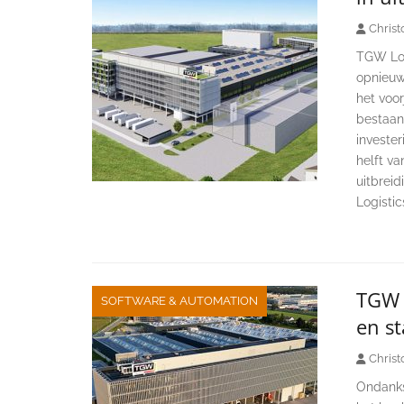
Christ
TGW Logi
opnieuw 
het voo
bestaan
investe
helft va
uitbrei
Logistic
TGW L
SOFTWARE & AUTOMATION
en st
Christ
Ondanks