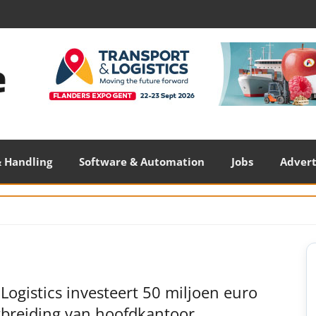
 Handling
Software & Automation
Jobs
Adver
S
S
ogistics investeert 50 miljoen euro
tbreiding van hoofdkantoor