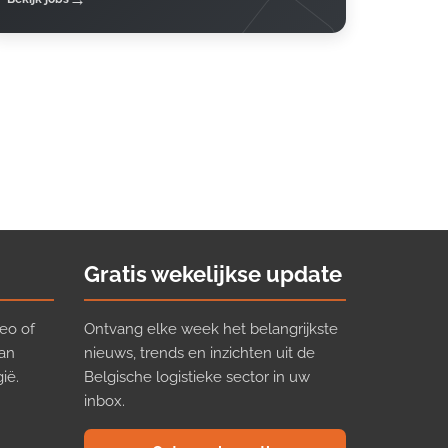
Gratis wekelijkse update
eo of
Ontvang elke week het belangrijkste
van
nieuws, trends en inzichten uit de
ië.
Belgische logistieke sector in uw
inbox.