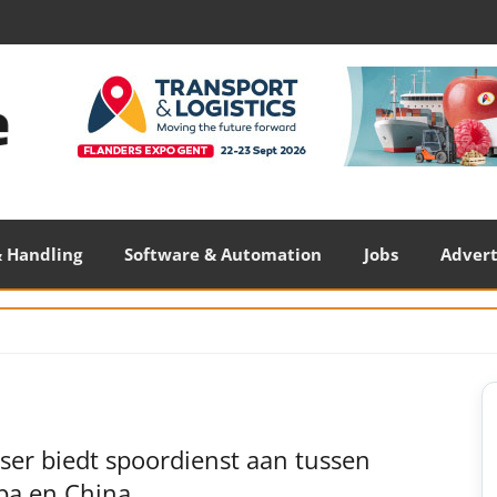
 Handling
Software & Automation
Jobs
Adver
S
S
ser biedt spoordienst aan tussen
pa en China