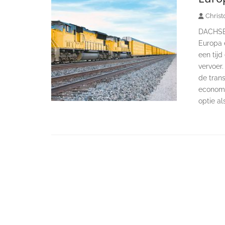
Christ
DACHSER
Europa e
een tijd
vervoer.
de tran
economis
optie al