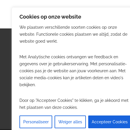
Cookies op onze website
We plaatsen verschillende soorten cookies op onze
website. Functionele cookies plaatsen we altijd, zodat de
Logistiek.be
Nieu
website goed werkt.
Logistiek.be brengt dagelijks nieuws,
Volg he
Met Analytische cookies ontvangen we feedback en
trends en praktijkverhalen over
belangr
gegevens over je gebruikerservaring. Met personalisatie-
transport, warehousing, supply chain
Belgisch
cookies pas je de website aan jouw voorkeuren aan. Met
en automatisering in België.
sociale media-cookies kan je artikelen delen en video's
Transpo
bekijken.
Voor logistieke professionals,
Wareho
beslissers en bedrijven die de sector
Softwa
Door op "Accepteer Cookies" te klikken, ga je akkoord met
willen volgen.
Job in 
het plaatsen van deze cookies.
Contact
·
Adverteren
Personaliseer
Weiger alles
Accepteer Cookies