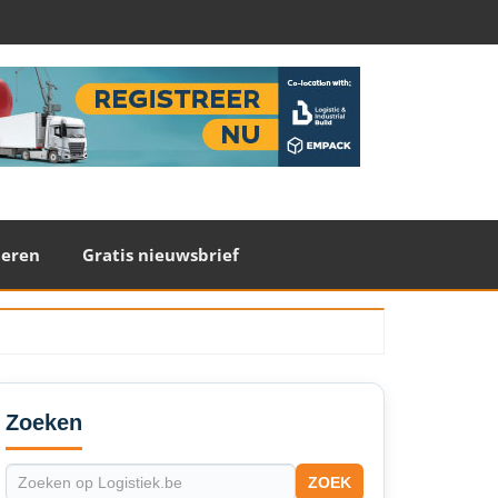
teren
Gratis nieuwsbrief
econdary
idebar
Zoeken
ZOEK