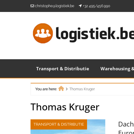
Skip
christophe@logistiek.be
+32 495/456.990
to
content
Transport & Distributie
Warehousing &
You are here:
Thomas Kruger
Home
Thomas Kruger
Dach
TRANSPORT & DISTRIBUTIE
Euro