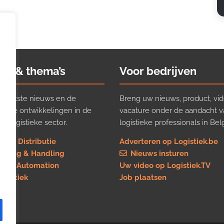
ws & thema’s
Voor bedrijven
t laatste nieuws en de
Breng uw nieuws, product, vid
ijkste ontwikkelingen in de
vacature onder de aandacht 
e logistieke sector.
logistieke professionals in Belg
rt & Distributie
Adverteren op Logistiek.be
using & Handling
Nieuws insturen
re & Automation
Uw video op Logistiek.TV
logistiek
Job plaatsen