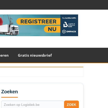
teren
Gratis nieuwsbrief
econdary
idebar
Zoeken
ZOEK