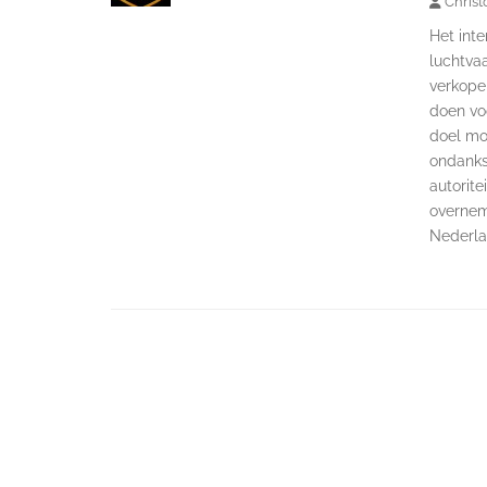
Christ
Het inte
luchtvaa
verkope
doen voo
doel moe
ondanks
autorit
overnem
Nederl