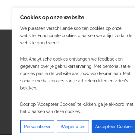
Cookies op onze website
We plaatsen verschillende soorten cookies op onze
website. Functionele cookies plaatsen we altijd, zodat de
Logistiek.be
Nieu
website goed werkt.
Logistiek.be brengt dagelijks nieuws,
Volg he
Met Analytische cookies ontvangen we feedback en
trends en praktijkverhalen over
belangr
gegevens over je gebruikerservaring. Met personalisatie-
transport, warehousing, supply chain
Belgisch
cookies pas je de website aan jouw voorkeuren aan. Met
en automatisering in België.
sociale media-cookies kan je artikelen delen en video's
Transpo
bekijken.
Voor logistieke professionals,
Wareho
beslissers en bedrijven die de sector
Softwa
Door op "Accepteer Cookies" te klikken, ga je akkoord met
willen volgen.
Job in 
het plaatsen van deze cookies.
Contact
·
Adverteren
Personaliseer
Weiger alles
Accepteer Cookies