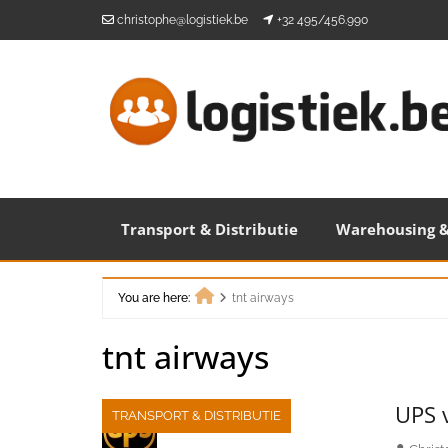
Skip
christophe@logistiek.be
+32 495/456.990
to
content
Transport & Distributie
Warehousing &
You are here:
tnt airways
Home
tnt airways
UPS 
TRANSPORT & DISTRIBUTIE