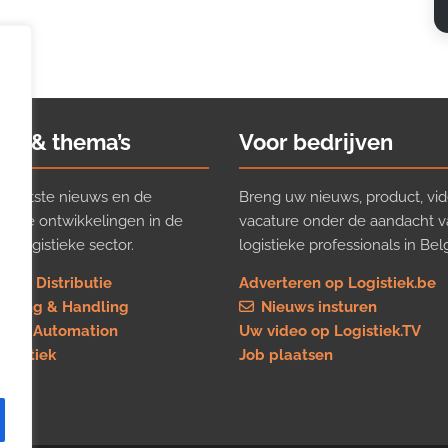
ws & thema’s
Voor bedrijven
t laatste nieuws en de
Breng uw nieuws, product, vid
ijkste ontwikkelingen in de
vacature onder de aandacht 
e logistieke sector.
logistieke professionals in Belg
rt & Distributie
Adverteren op Logistiek.be
using & Handling
Nieuws insturen
re & Automation
Uw video op Logistiek.TV
logistiek
Job plaatsen