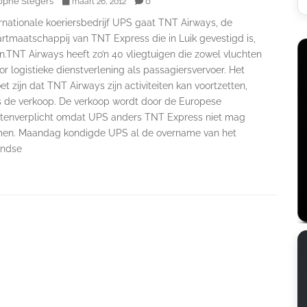
ophe Slegers
0
maart 26, 2012
rnationale koeriersbedrijf UPS gaat TNT Airways, de
rtmaatschappij van TNT Express die in Luik gevestigd is,
n.TNT Airways heeft zo’n 40 vliegtuigen die zowel vluchten
r logistieke dienstverlening als passagiersvervoer. Het
t zijn dat TNT Airways zijn activiteiten kan voortzetten,
 de verkoop. De verkoop wordt door de Europese
eitenverplicht omdat UPS anders TNT Express niet mag
en. Maandag kondigde UPS al de overname van het
andse