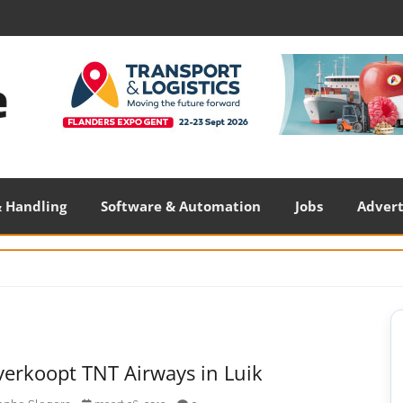
 Handling
Software & Automation
Jobs
Adver
S
S
verkoopt TNT Airways in Luik