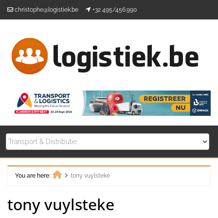
Skip
christophe@logistiek.be
+32 495/456.990
to
content
You are here:
tony vuylsteke
Home
tony vuylsteke