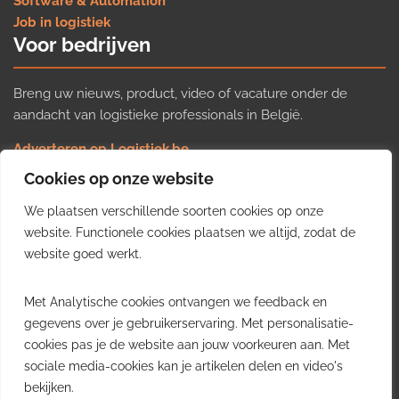
Software & Automation
Job in logistiek
Voor bedrijven
Breng uw nieuws, product, video of vacature onder de
aandacht van logistieke professionals in België.
Adverteren op Logistiek.be
Nieuws insturen
Cookies op onze website
Uw video op Logistiek.TV
We plaatsen verschillende soorten cookies op onze
Job plaatsen
Gratis wekelijkse update
website. Functionele cookies plaatsen we altijd, zodat de
website goed werkt.
Ontvang elke week het belangrijkste nieuws, trends en
Met Analytische cookies ontvangen we feedback en
inzichten uit de Belgische logistieke sector in uw inbox.
gegevens over je gebruikerservaring. Met personalisatie-
cookies pas je de website aan jouw voorkeuren aan. Met
Ontvang je gratis
sociale media-cookies kan je artikelen delen en video's
wekelijkse update
bekijken.