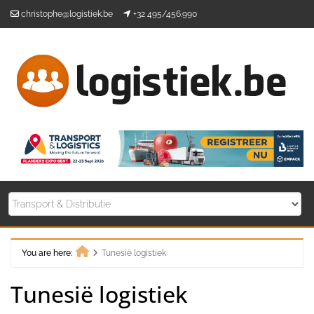
Skip
christophe@logistiek.be
+32 495/456.990
to
content
You are here:
Tunesië logistiek
Home
Tunesië logistiek