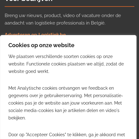
Breng uw nieuws, product, video of vacature onder de
aandacht van logistieke professionals in België.
Adverteren op Logistiek.be
Nieuws insturen
Cookies op onze website
Uw video op Logistiek.TV
We plaatsen verschillende soorten cookies op onze
Job plaatsen
Gratis wekelijkse update
website. Functionele cookies plaatsen we altijd, zodat de
website goed werkt.
Ontvang elke week het belangrijkste nieuws, trends en
Met Analytische cookies ontvangen we feedback en
inzichten uit de Belgische logistieke sector in uw inbox.
gegevens over je gebruikerservaring. Met personalisatie-
cookies pas je de website aan jouw voorkeuren aan. Met
Ontvang je gratis
sociale media-cookies kan je artikelen delen en video's
wekelijkse update
bekijken.
Gratis. Eén e-mail per week.
Uitschrijven kan altijd.
Door op "Accepteer Cookies" te klikken, ga je akkoord met