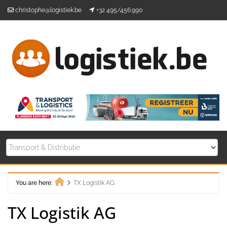
Skip
christophe@logistiek.be
+32 495/456.990
to
content
You are here:
TX Logistik AG
Home
TX Logistik AG