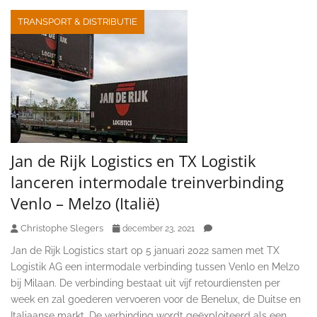
TRANSPORT & DISTRIBUTIE
Jan de Rijk Logistics en TX Logistik
lanceren intermodale treinverbinding
Venlo – Melzo (Italië)
Christophe Slegers
december 23, 2021
Jan de Rijk Logistics start op 5 januari 2022 samen met TX
Logistik AG een intermodale verbinding tussen Venlo en Melzo
bij Milaan. De verbinding bestaat uit vijf retourdiensten per
week en zal goederen vervoeren voor de Benelux, de Duitse en
Italiaanse markt. De verbinding wordt geëxploiteerd als een