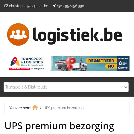
Skip
christophe@logistiek.be
+32 495/456.990
to
content
You are here:
UPS premium bezorging
Home
UPS premium bezorging