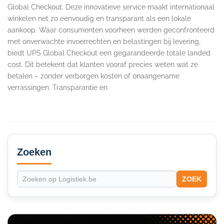
Global Checkout. Deze innovatieve service maakt internationaal
winkelen net zo eenvoudig en transparant als een lokale
aankoop. Waar consumenten voorheen werden geconfronteerd
met onverwachte invoerrechten en belastingen bij levering,
biedt UPS Global Checkout een gegarandeerde totale landed
cost. Dit betekent dat klanten vooraf precies weten wat ze
betalen – zonder verborgen kosten of onaangename
verrassingen. Transparantie en
Secondary
Sidebar
Zoeken
ZOEK