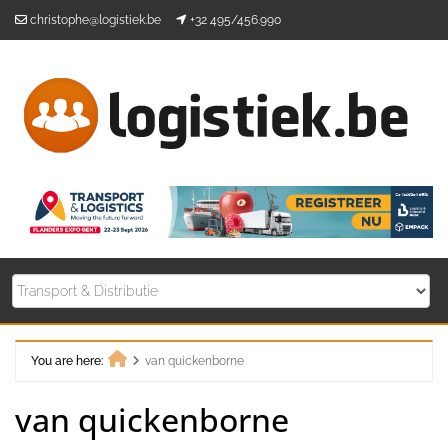
Skip
christophe@logistiek.be
+32 495/456.990
to
content
You are here:
van quickenborne
Home
van quickenborne