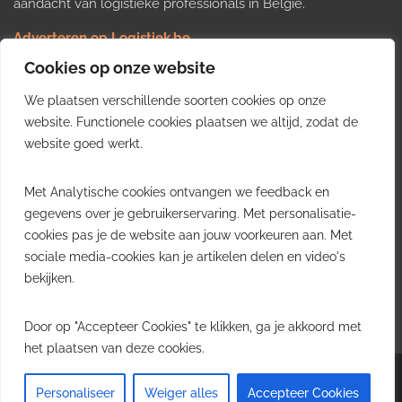
aandacht van logistieke professionals in België.
Adverteren op Logistiek.be
Nieuws insturen
Cookies op onze website
Uw video op Logistiek.TV
We plaatsen verschillende soorten cookies op onze
Job plaatsen
Gratis wekelijkse update
website. Functionele cookies plaatsen we altijd, zodat de
website goed werkt.
Ontvang elke week het belangrijkste nieuws, trends en
Met Analytische cookies ontvangen we feedback en
inzichten uit de Belgische logistieke sector in uw inbox.
gegevens over je gebruikerservaring. Met personalisatie-
cookies pas je de website aan jouw voorkeuren aan. Met
Ontvang je gratis
sociale media-cookies kan je artikelen delen en video's
wekelijkse update
bekijken.
Gratis. Eén e-mail per week.
Uitschrijven kan altijd.
Door op "Accepteer Cookies" te klikken, ga je akkoord met
het plaatsen van deze cookies.
Copyright © 2026
Logistiek.be
. All rights reserved.Theme:
Envince
by ThemeGrill.
Personaliseer
Weiger alles
Accepteer Cookies