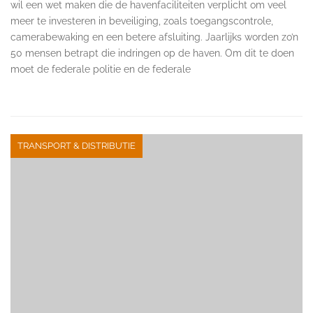
wil een wet maken die de havenfaciliteiten verplicht om veel
meer te investeren in beveiliging, zoals toegangscontrole,
camerabewaking en een betere afsluiting. Jaarlijks worden zo’n
50 mensen betrapt die indringen op de haven. Om dit te doen
moet de federale politie en de federale
TRANSPORT & DISTRIBUTIE