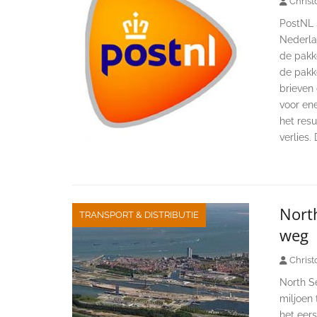
Christ
PostNL s
Nederlan
de pakk
de pakk
brieven
voor ene
het resu
verlies.
North
TRANSPORT & DISTRIBUTIE
weg
Christ
North Se
miljoen
het eer