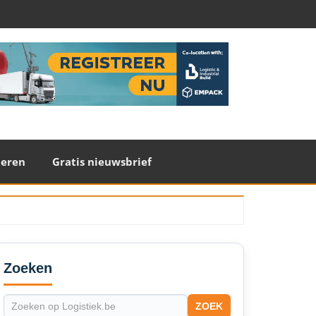
teren
Gratis nieuwsbrief
econdary
idebar
Zoeken
ZOEK