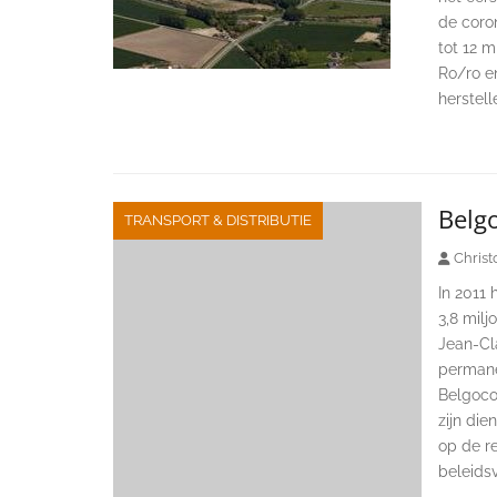
de coron
tot 12 m
Ro/ro en
herstel
Belgo
TRANSPORT & DISTRIBUTIE
Christ
In 2011 
3,8 mil
Jean-Cl
permane
Belgocon
zijn die
op de re
beleidsv