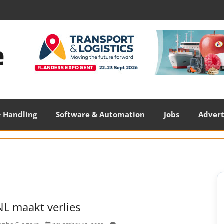
 Handling
Software & Automation
Jobs
Adver
S
S
L maakt verlies