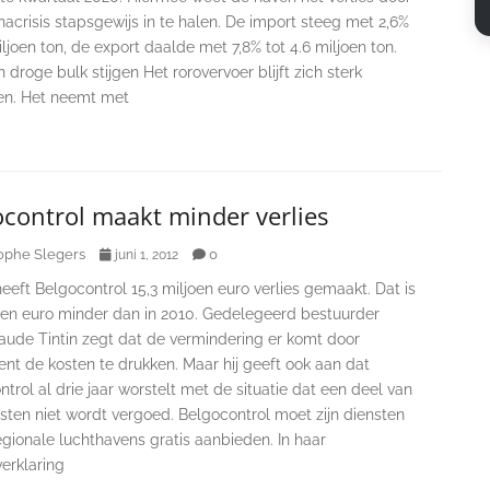
acrisis stapsgewijs in te halen. De import steeg met 2,6%
iljoen ton, de export daalde met 7,8% tot 4.6 miljoen ton.
 droge bulk stijgen Het rorovervoer blijft zich sterk
len. Het neemt met
control maakt minder verlies
ophe Slegers
0
juni 1, 2012
heeft Belgocontrol 15,3 miljoen euro verlies gemaakt. Dat is
joen euro minder dan in 2010. Gedelegeerd bestuurder
aude Tintin zegt dat de vermindering er komt door
nt de kosten te drukken. Maar hij geeft ook aan dat
trol al drie jaar worstelt met de situatie dat een deel van
nsten niet wordt vergoed. Belgocontrol moet zijn diensten
gionale luchthavens gratis aanbieden. In haar
erklaring