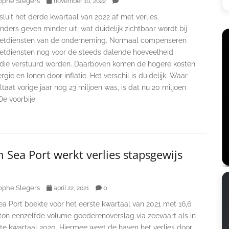
ophe Slegers
november 10, 2022
luit het derde kwartaal van 2022 af met verlies.
ders geven minder uit, wat duidelijk zichtbaar wordt bij
etdiensten van de onderneming. Normaal compenseren
etdiensten nog voor de steeds dalende hoeveelheid
 die verstuurd worden. Daarboven komen de hogere kosten
rgie en lonen door inflatie. Het verschil is duidelijk. Waar
ltaat vorige jaar nog 23 miljoen was, is dat nu 20 miljoen
 De voorbije
 Sea Port werkt verlies stapsgewijs
ophe Slegers
0
april 22, 2021
a Port boekte voor het eerste kwartaal van 2021 met 16,6
 ton eenzelfde volume goederenoverslag via zeevaart als in
ste kwartaal 2020. Hiermee weet de haven het verlies door