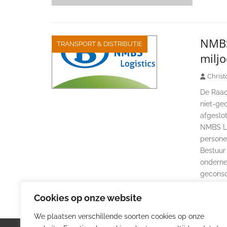
NMBS 
TRANSPORT & DISTRIBUTIE
miljo
Christ
De Raad
niet-ge
afgeslo
NMBS Lo
personee
Bestuur 
ondernem
geconso
Cookies op onze website
We plaatsen verschillende soorten cookies op onze