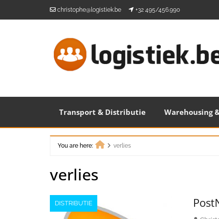
Skip
christophe@logistiek.be
+32 495/456.990
to
content
Transport & Distributie
Warehousing &
You are here:
verlies
Home
verlies
PostN
DISTRIBUTIE