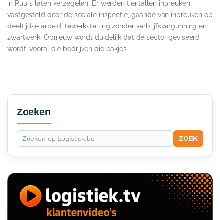
in Puurs laten verzegelen. Er werden tientallen inbreuken
vastgesteld door de sociale inspectie, gaande van inbreuken op
deeltijdse arbeid, tewerkstelling zonder verblijfsvergunning en
zwartwerk. Opnieuw wordt duidelijk dat de sector geviseerd
wordt, vooral die bedrijven die pakjes
Secondary
Sidebar
Zoeken
ZOEK