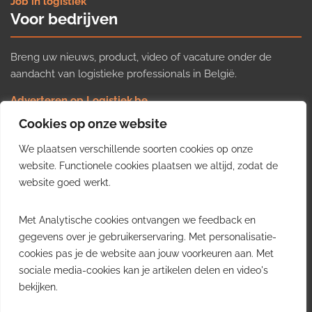
Job in logistiek
Voor bedrijven
Breng uw nieuws, product, video of vacature onder de
aandacht van logistieke professionals in België.
Adverteren op Logistiek.be
Nieuws insturen
Cookies op onze website
Uw video op Logistiek.TV
We plaatsen verschillende soorten cookies op onze
Job plaatsen
Gratis wekelijkse update
website. Functionele cookies plaatsen we altijd, zodat de
website goed werkt.
Ontvang elke week het belangrijkste nieuws, trends en
Met Analytische cookies ontvangen we feedback en
inzichten uit de Belgische logistieke sector in uw inbox.
gegevens over je gebruikerservaring. Met personalisatie-
cookies pas je de website aan jouw voorkeuren aan. Met
Ontvang je gratis
sociale media-cookies kan je artikelen delen en video's
wekelijkse update
bekijken.
Gratis. Eén e-mail per week.