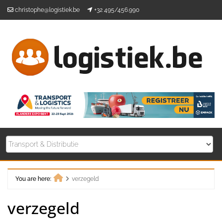
Skip
christophe@logistiek.be
+32 495/456.990
to
content
You are here:
verzegeld
Home
verzegeld