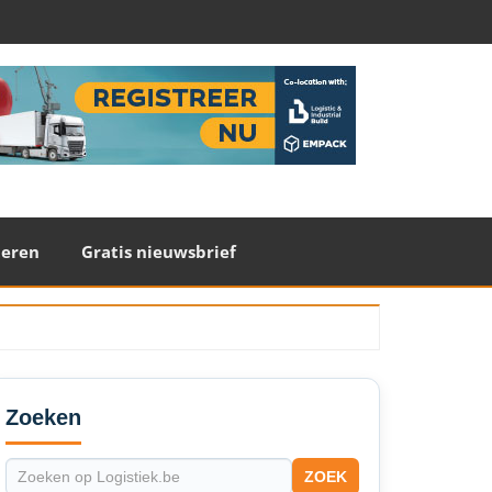
teren
Gratis nieuwsbrief
econdary
idebar
Zoeken
ZOEK