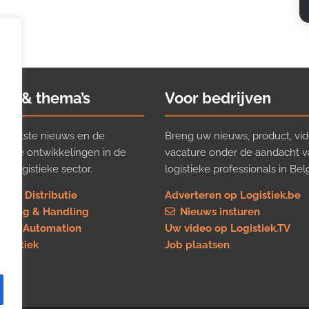
ws & thema’s
Voor bedrijven
t laatste nieuws en de
Breng uw nieuws, product, vid
ijkste ontwikkelingen in de
vacature onder de aandacht 
e logistieke sector.
logistieke professionals in Belg
rt & Distributie
Adverteren op Logistiek.be
using & Handling
Nieuws insturen
re & Automation
Uw video op Logistiek.TV
logistiek
Job plaatsen