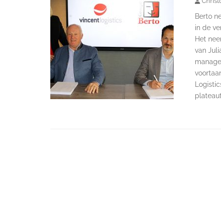
Christ
Berto ne
in de ve
Het nee
van Juli
manager
voortaa
Logistic
plateaut