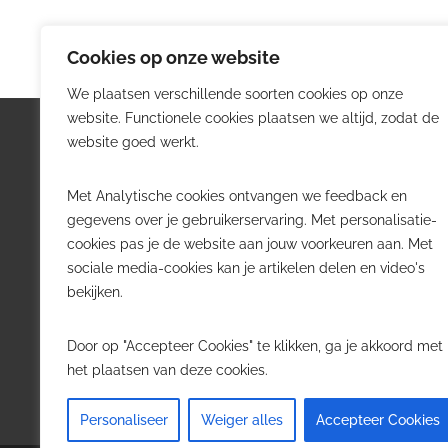
Cookies op onze website
We plaatsen verschillende soorten cookies op onze
website. Functionele cookies plaatsen we altijd, zodat de
Logistiek.be
Nieu
website goed werkt.
Logistiek.be brengt dagelijks nieuws,
Volg he
Met Analytische cookies ontvangen we feedback en
trends en praktijkverhalen over
belangr
gegevens over je gebruikerservaring. Met personalisatie-
transport, warehousing, supply chain
Belgisch
cookies pas je de website aan jouw voorkeuren aan. Met
en automatisering in België.
sociale media-cookies kan je artikelen delen en video's
Transpo
bekijken.
Voor logistieke professionals,
Wareho
beslissers en bedrijven die de sector
Softwa
Door op "Accepteer Cookies" te klikken, ga je akkoord met
willen volgen.
Job in 
het plaatsen van deze cookies.
Contact
·
Adverteren
Personaliseer
Weiger alles
Accepteer Cookies