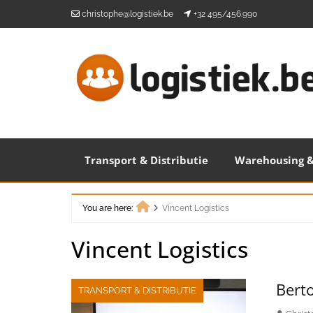
Skip
christophe@logistiek.be
+32 495/456.990
to
content
Transport & Distributie
Warehousing &
You are here:
Vincent Logistics
Home
Vincent Logistics
Berto
TRANSPORT & DISTRIBUTIE