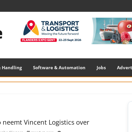
 Handling
Software & Automation
Jobs
Adver
S
S
 neemt Vincent Logistics over