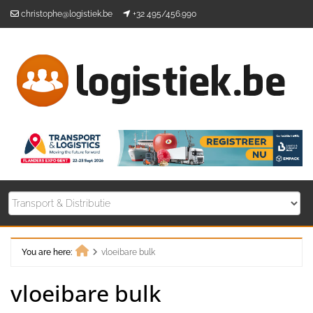
Skip
christophe@logistiek.be
+32 495/456.990
to
content
You are here:
vloeibare bulk
Home
vloeibare bulk