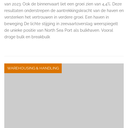
van 2023. Ook de binnenvaart liet een groei zien van 4,4%. Deze
resultaten onderstrepen de aantrekkingskracht van de haven en
versterken het vertrouwen in verdere groei. Een haven in
beweging De lichte stijging in zeevaartoverslag weerspiegelt
de unieke positie van North Sea Port als bulkhaven. Vooral
droge bulk en breakbulk
WAREHOUSING & HANDLING