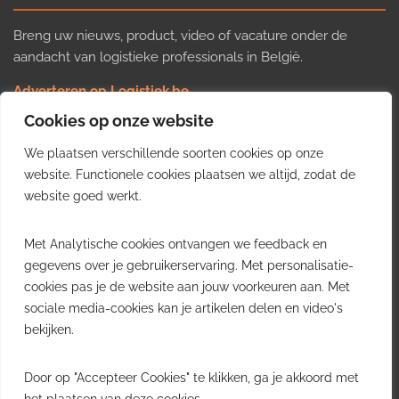
Breng uw nieuws, product, video of vacature onder de
aandacht van logistieke professionals in België.
Adverteren op Logistiek.be
Nieuws insturen
Cookies op onze website
Uw video op Logistiek.TV
We plaatsen verschillende soorten cookies op onze
Job plaatsen
Gratis wekelijkse update
website. Functionele cookies plaatsen we altijd, zodat de
website goed werkt.
Ontvang elke week het belangrijkste nieuws, trends en
Met Analytische cookies ontvangen we feedback en
inzichten uit de Belgische logistieke sector in uw inbox.
gegevens over je gebruikerservaring. Met personalisatie-
cookies pas je de website aan jouw voorkeuren aan. Met
Ontvang je gratis
sociale media-cookies kan je artikelen delen en video's
wekelijkse update
bekijken.
Gratis. Eén e-mail per week.
Uitschrijven kan altijd.
Door op "Accepteer Cookies" te klikken, ga je akkoord met