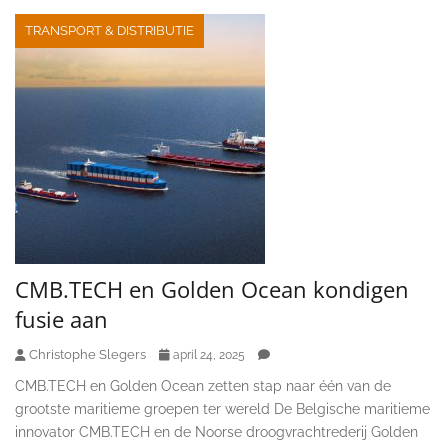
TRANSPORT & DISTRIBUTIE
CMB.TECH en Golden Ocean kondigen
fusie aan
Christophe Slegers
april 24, 2025
CMB.TECH en Golden Ocean zetten stap naar één van de
grootste maritieme groepen ter wereld De Belgische maritieme
innovator CMB.TECH en de Noorse droogvrachtrederij Golden