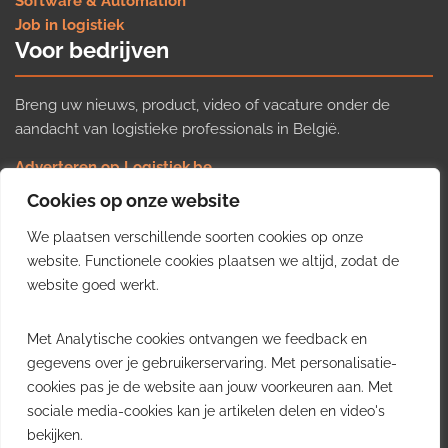
Software & Automation
Job in logistiek
Voor bedrijven
Breng uw nieuws, product, video of vacature onder de
aandacht van logistieke professionals in België.
Adverteren op Logistiek.be
Nieuws insturen
Cookies op onze website
Uw video op Logistiek.TV
We plaatsen verschillende soorten cookies op onze
Job plaatsen
Gratis wekelijkse update
website. Functionele cookies plaatsen we altijd, zodat de
website goed werkt.
Ontvang elke week het belangrijkste nieuws, trends en
Met Analytische cookies ontvangen we feedback en
inzichten uit de Belgische logistieke sector in uw inbox.
gegevens over je gebruikerservaring. Met personalisatie-
cookies pas je de website aan jouw voorkeuren aan. Met
Ontvang je gratis
sociale media-cookies kan je artikelen delen en video's
wekelijkse update
bekijken.