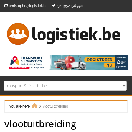
Skip
christophe@logistiek.be
+32 495/456.990
to
content
You are here:
vlootuitbreiding
Home
vlootuitbreiding