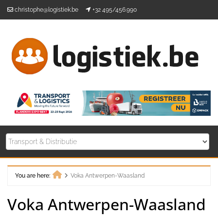
Skip
christophe@logistiek.be
+32 495/456.990
to
content
You are here:
Voka Antwerpen-Waasland
Home
Voka Antwerpen-Waasland