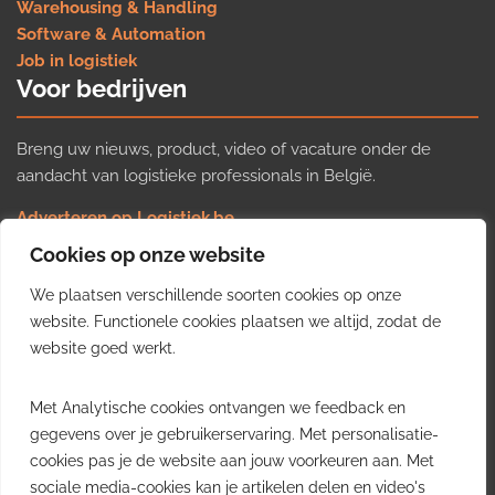
Warehousing & Handling
Software & Automation
Job in logistiek
Voor bedrijven
Breng uw nieuws, product, video of vacature onder de
aandacht van logistieke professionals in België.
Adverteren op Logistiek.be
Nieuws insturen
Cookies op onze website
Uw video op Logistiek.TV
We plaatsen verschillende soorten cookies op onze
Job plaatsen
Gratis wekelijkse update
website. Functionele cookies plaatsen we altijd, zodat de
website goed werkt.
Ontvang elke week het belangrijkste nieuws, trends en
Met Analytische cookies ontvangen we feedback en
inzichten uit de Belgische logistieke sector in uw inbox.
gegevens over je gebruikerservaring. Met personalisatie-
cookies pas je de website aan jouw voorkeuren aan. Met
Ontvang je gratis
sociale media-cookies kan je artikelen delen en video's
wekelijkse update