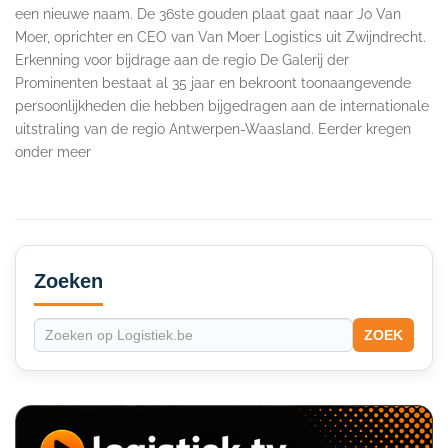
een nieuwe naam. De 36ste gouden plaat gaat naar Jo Van
Moer, oprichter en CEO van Van Moer Logistics uit Zwijndrecht.
Erkenning voor bijdrage aan de regio De Galerij der
Prominenten bestaat al 35 jaar en bekroont toonaangevende
persoonlijkheden die hebben bijgedragen aan de internationale
uitstraling van de regio Antwerpen-Waasland. Eerder kregen
onder meer
Secondary
Sidebar
Zoeken
ZOEK