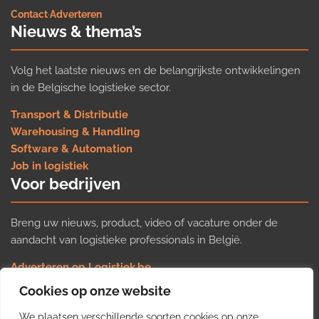
Contact
·
Adverteren
Nieuws & thema’s
Volg het laatste nieuws en de belangrijkste ontwikkelingen
in de Belgische logistieke sector.
Transport & Distributie
Warehousing & Handling
Software & Automation
Job in logistiek
Voor bedrijven
Breng uw nieuws, product, video of vacature onder de
aandacht van logistieke professionals in België.
Adverteren op Logistiek.be
Nieuws insturen
Cookies op onze website
Uw video op Logistiek.TV
We plaatsen verschillende soorten cookies op onze
Job plaatsen