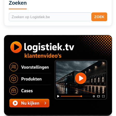
Sidebar
Zoeken
ZOEK