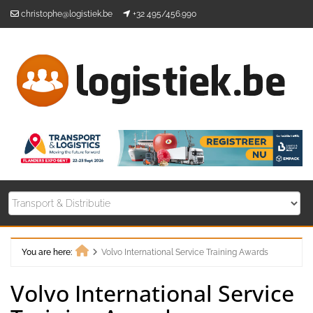
Skip
christophe@logistiek.be
+32 495/456.990
to
content
You are here:
Volvo International Service Training Awards
Home
Volvo International Service