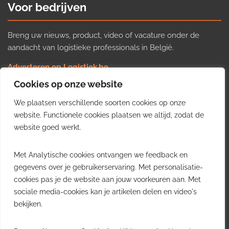
Voor bedrijven
Breng uw nieuws, product, video of vacature onder de
aandacht van logistieke professionals in België.
Adverteren op Logistiek.be
Nieuws insturen
Cookies op onze website
Uw video op Logistiek.TV
We plaatsen verschillende soorten cookies op onze
Job plaatsen
Gratis wekelijkse update
website. Functionele cookies plaatsen we altijd, zodat de
website goed werkt.
Ontvang elke week het belangrijkste nieuws, trends en
Met Analytische cookies ontvangen we feedback en
inzichten uit de Belgische logistieke sector in uw inbox.
gegevens over je gebruikerservaring. Met personalisatie-
cookies pas je de website aan jouw voorkeuren aan. Met
Ontvang je gratis
sociale media-cookies kan je artikelen delen en video's
wekelijkse update
bekijken.
Gratis. Eén e-mail per week.
Uitschrijven kan altijd.