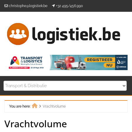
Skip
christophe@logistiek.be
+32 495/456.990
to
content
You are here:
Vrachtvolume
Home
Vrachtvolume