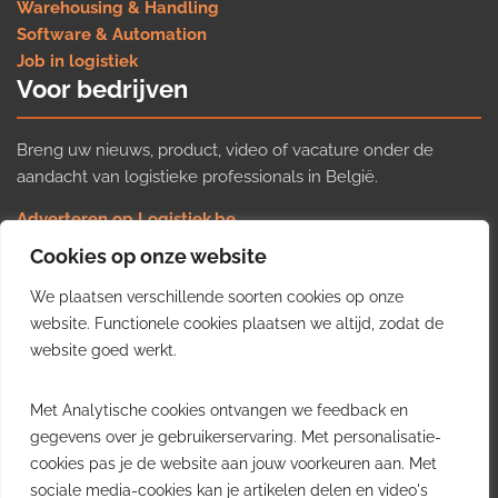
Warehousing & Handling
Software & Automation
Job in logistiek
Voor bedrijven
Breng uw nieuws, product, video of vacature onder de
aandacht van logistieke professionals in België.
Adverteren op Logistiek.be
Nieuws insturen
Cookies op onze website
Uw video op Logistiek.TV
We plaatsen verschillende soorten cookies op onze
Job plaatsen
Gratis wekelijkse update
website. Functionele cookies plaatsen we altijd, zodat de
website goed werkt.
Ontvang elke week het belangrijkste nieuws, trends en
Met Analytische cookies ontvangen we feedback en
inzichten uit de Belgische logistieke sector in uw inbox.
gegevens over je gebruikerservaring. Met personalisatie-
cookies pas je de website aan jouw voorkeuren aan. Met
Ontvang je gratis
sociale media-cookies kan je artikelen delen en video's
wekelijkse update