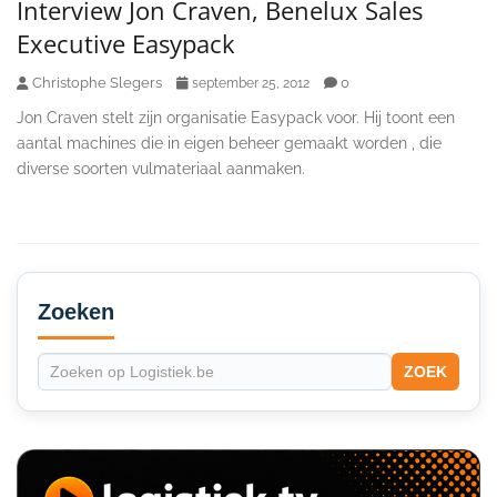
Interview Jon Craven, Benelux Sales
Executive Easypack
Christophe Slegers
0
september 25, 2012
Jon Craven stelt zijn organisatie Easypack voor. Hij toont een
aantal machines die in eigen beheer gemaakt worden , die
diverse soorten vulmateriaal aanmaken.
Secondary
Sidebar
Zoeken
ZOEK