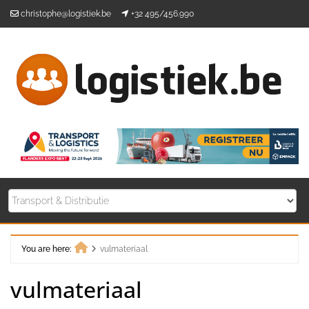
Skip
christophe@logistiek.be
+32 495/456.990
to
content
You are here:
vulmateriaal
Home
vulmateriaal