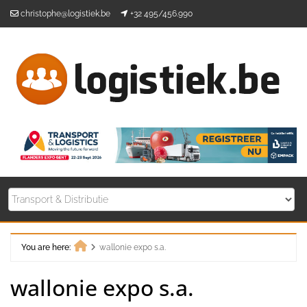
Skip
christophe@logistiek.be
+32 495/456.990
to
content
You are here:
wallonie expo s.a.
Home
wallonie expo s.a.