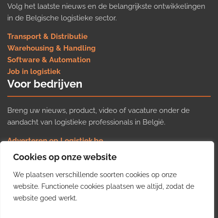
Volg het laatste nieuws en de belangrijkste ontwikkelingen
in de Belgische logistieke sector.
Transport & Distributie
Warehousing & Handling
Software & Automation
Job in logistiek
Voor bedrijven
Breng uw nieuws, product, video of vacature onder de
aandacht van logistieke professionals in België.
Adverteren op Logistiek.be
Nieuws insturen
Cookies op onze website
Uw video op Logistiek.TV
We plaatsen verschillende soorten cookies op onze
Job plaatsen
Gratis wekelijkse update
website. Functionele cookies plaatsen we altijd, zodat de
website goed werkt.
Ontvang elke week het belangrijkste nieuws, trends en