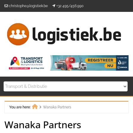
Skip
christophe@logistiek.be
+32 495/456.990
to
content
You are here:
Wanaka Partners
Home
Wanaka Partners