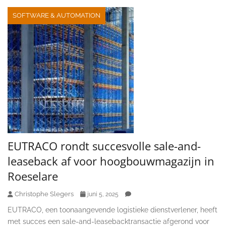
SOFTWARE & AUTOMATION
EUTRACO rondt succesvolle sale-and-
leaseback af voor hoogbouwmagazijn in
Roeselare
Christophe Slegers
juni 5, 2025
EUTRACO, een toonaangevende logistieke dienstverlener, heeft
met succes een sale-and-leasebacktransactie afgerond voor