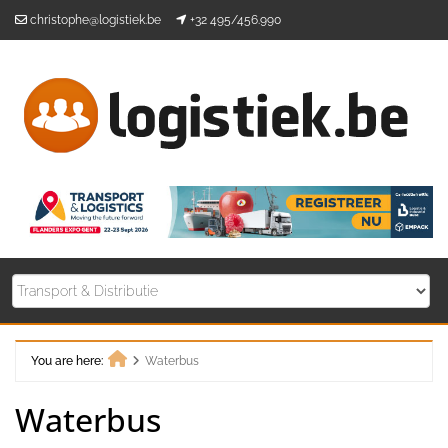
Skip
christophe@logistiek.be
+32 495/456.990
to
content
You are here:
Waterbus
Home
Waterbus