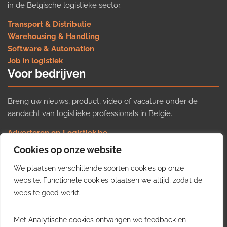
in de Belgische logistieke sector.
Transport & Distributie
Warehousing & Handling
Software & Automation
Job in logistiek
Voor bedrijven
Breng uw nieuws, product, video of vacature onder de
aandacht van logistieke professionals in België.
Adverteren op Logistiek.be
Nieuws insturen
Cookies op onze website
Uw video op Logistiek.TV
We plaatsen verschillende soorten cookies op onze
Job plaatsen
Gratis wekelijkse update
website. Functionele cookies plaatsen we altijd, zodat de
website goed werkt.
Ontvang elke week het belangrijkste nieuws, trends en
Met Analytische cookies ontvangen we feedback en
inzichten uit de Belgische logistieke sector in uw inbox.