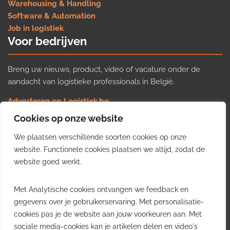
Warehousing & Handling
Software & Automation
Job in logistiek
Voor bedrijven
Breng uw nieuws, product, video of vacature onder de
aandacht van logistieke professionals in België.
Adverteren op Logistiek.be
Nieuws insturen
Cookies op onze website
Uw video op Logistiek.TV
We plaatsen verschillende soorten cookies op onze
Job plaatsen
Gratis wekelijkse update
website. Functionele cookies plaatsen we altijd, zodat de
website goed werkt.
Ontvang elke week het belangrijkste nieuws, trends en
Met Analytische cookies ontvangen we feedback en
inzichten uit de Belgische logistieke sector in uw inbox.
gegevens over je gebruikerservaring. Met personalisatie-
cookies pas je de website aan jouw voorkeuren aan. Met
Ontvang je gratis
sociale media-cookies kan je artikelen delen en video's
wekelijkse update