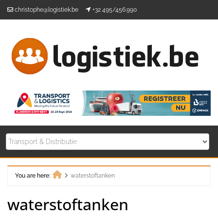
Skip
christophe@logistiek.be
+32 495/456.990
to
content
You are here:
waterstoftanken
Home
waterstoftanken