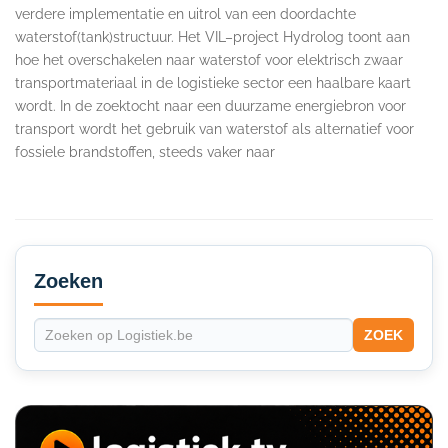
verdere implementatie en uitrol van een doordachte
waterstof(tank)structuur. Het VIL–project Hydrolog toont aan
hoe het overschakelen naar waterstof voor elektrisch zwaar
transportmateriaal in de logistieke sector een haalbare kaart
wordt. In de zoektocht naar een duurzame energiebron voor
transport wordt het gebruik van waterstof als alternatief voor
fossiele brandstoffen, steeds vaker naar
Secondary
Sidebar
Zoeken
ZOEK