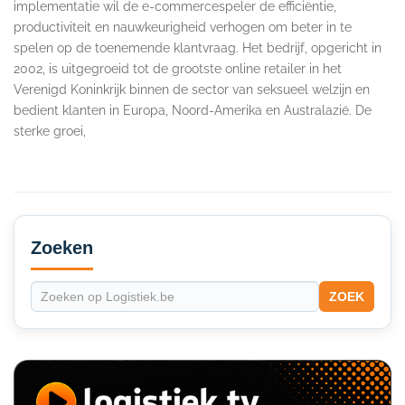
implementatie wil de e-commercespeler de efficiëntie,
productiviteit en nauwkeurigheid verhogen om beter in te
spelen op de toenemende klantvraag. Het bedrijf, opgericht in
2002, is uitgegroeid tot de grootste online retailer in het
Verenigd Koninkrijk binnen de sector van seksueel welzijn en
bedient klanten in Europa, Noord-Amerika en Australazië. De
sterke groei,
Secondary
Sidebar
Zoeken
ZOEK