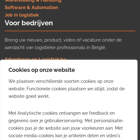
Warehousing & Handling
Software & Automation
Job in logistiek
Voor bedrijven
Breng uw nieuws, product, video of vacature onder de
aandacht van logistieke professionals in België.
Adverteren op Logistiek.be
Nieuws insturen
Cookies op onze website
Uw video op Logistiek.TV
We plaatsen verschillende soorten cookies op onze
Job plaatsen
Gratis wekelijkse update
website. Functionele cookies plaatsen we altijd, zodat de
website goed werkt.
Ontvang elke week het belangrijkste nieuws, trends en
Met Analytische cookies ontvangen we feedback en
inzichten uit de Belgische logistieke sector in uw inbox.
gegevens over je gebruikerservaring. Met personalisatie-
cookies pas je de website aan jouw voorkeuren aan. Met
Ontvang je gratis
sociale media-cookies kan je artikelen delen en video's
wekelijkse update