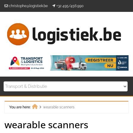
Skip
christophe@logistiek.be
+32 495/456.990
to
content
You are here:
wearable scanners
Home
wearable scanners