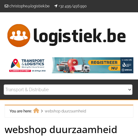
Skip
christophe@logistiek.be
+32 495/456.990
to
content
You are here:
webshop duurzaamheid
Home
webshop duurzaamheid