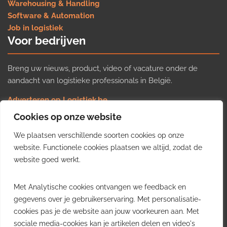
Warehousing & Handling
Software & Automation
Job in logistiek
Voor bedrijven
Breng uw nieuws, product, video of vacature onder de
aandacht van logistieke professionals in België.
Adverteren op Logistiek.be
Nieuws insturen
Cookies op onze website
Uw video op Logistiek.TV
We plaatsen verschillende soorten cookies op onze
Job plaatsen
Gratis wekelijkse update
website. Functionele cookies plaatsen we altijd, zodat de
website goed werkt.
Ontvang elke week het belangrijkste nieuws, trends en
Met Analytische cookies ontvangen we feedback en
inzichten uit de Belgische logistieke sector in uw inbox.
gegevens over je gebruikerservaring. Met personalisatie-
cookies pas je de website aan jouw voorkeuren aan. Met
Ontvang je gratis
sociale media-cookies kan je artikelen delen en video's
wekelijkse update