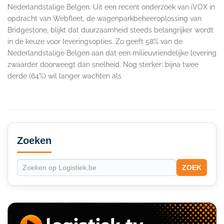
Nederlandstalige Belgen. Uit een recent onderzoek van iVOX in
opdracht van Webfleet, de wagenparkbeheeroplossing van
Bridgestone, blijkt dat duurzaamheid steeds belangrijker wordt
in de keuze voor leveringsopties. Zo geeft 58% van de
Nederlandstalige Belgen aan dat een milieuvriendelijke levering
zwaarder doorweegt dan snelheid. Nog sterker: bijna twee
derde (64%) wil langer wachten als
Secondary
Sidebar
Zoeken
ZOEK