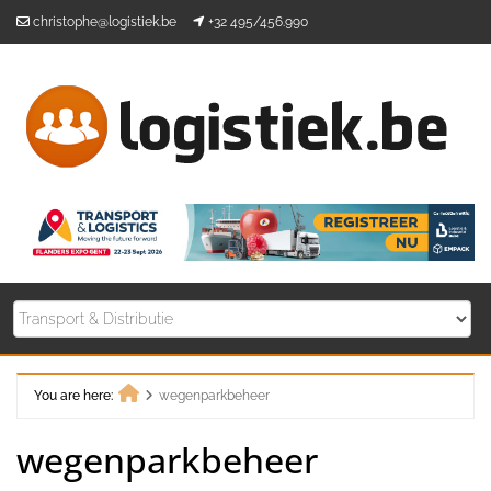
Skip
christophe@logistiek.be
+32 495/456.990
to
content
You are here:
wegenparkbeheer
Home
wegenparkbeheer