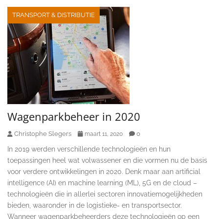
TRANSPORT & DISTRIBUTIE
Wagenparkbeheer in 2020
Christophe Slegers
0
maart 11, 2020
In 2019 werden verschillende technologieën en hun
toepassingen heel wat volwassener en die vormen nu de basis
voor verdere ontwikkelingen in 2020. Denk maar aan artificial
intelligence (AI) en machine learning (ML), 5G en de cloud –
technologieën die in allerlei sectoren innovatiemogelijkheden
bieden, waaronder in de logistieke- en transportsector.
Wanneer wagenparkbeheerders deze technologieën op een