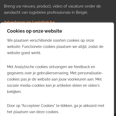
Breng uw nieuws, product, video of vacature onder de
aandacht van logistieke professionals in België.
Adverteren op Logistiek.be
Nieuws insturen
Cookies op onze website
Uw video op Logistiek.TV
We plaatsen verschillende soorten cookies op onze
Job plaatsen
Gratis wekelijkse update
website. Functionele cookies plaatsen we altijd, zodat de
website goed werkt.
Ontvang elke week het belangrijkste nieuws, trends en
Met Analytische cookies ontvangen we feedback en
inzichten uit de Belgische logistieke sector in uw inbox.
gegevens over je gebruikerservaring. Met personalisatie-
cookies pas je de website aan jouw voorkeuren aan. Met
Ontvang je gratis
sociale media-cookies kan je artikelen delen en video's
wekelijkse update
bekijken.
Gratis. Eén e-mail per week.
Uitschrijven kan altijd.
Door op "Accepteer Cookies" te klikken, ga je akkoord met
het plaatsen van deze cookies.