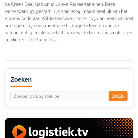
de Green Deal Natuurinclusieve Parkeerterreinen. Deze
samenwerking, gestart in januari 2024, maakt deel uit van het
Vlaams Actieplan Wilde Bestuivers 2022–2030 en heeft als doel
om tegen 2030 een meetbare bijdrage te leveren aan de
natuur, met speciale aandacht voor wilde bestuivers zoals bijen
en vlinders. De Green Deal
Secondary
Sidebar
Zoeken
ZOEK