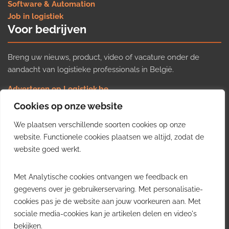
Software & Automation
Job in logistiek
Voor bedrijven
Breng uw nieuws, product, video of vacature onder de
aandacht van logistieke professionals in België.
Adverteren op Logistiek.be
Nieuws insturen
Cookies op onze website
Uw video op Logistiek.TV
We plaatsen verschillende soorten cookies op onze
Job plaatsen
Gratis wekelijkse update
website. Functionele cookies plaatsen we altijd, zodat de
website goed werkt.
Ontvang elke week het belangrijkste nieuws, trends en
Met Analytische cookies ontvangen we feedback en
inzichten uit de Belgische logistieke sector in uw inbox.
gegevens over je gebruikerservaring. Met personalisatie-
cookies pas je de website aan jouw voorkeuren aan. Met
Ontvang je gratis
sociale media-cookies kan je artikelen delen en video's
wekelijkse update
bekijken.