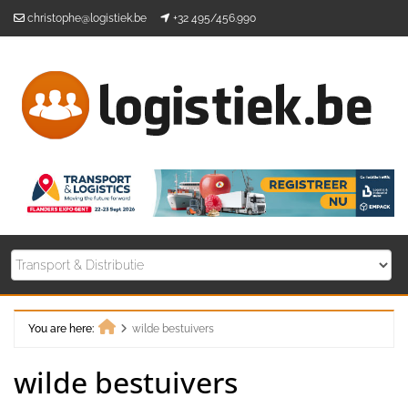
Skip
christophe@logistiek.be
+32 495/456.990
to
content
You are here:
wilde bestuivers
Home
wilde bestuivers