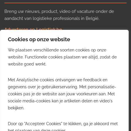
Breng uw nieuws, product, video of vacature onder de
aandacht van logistieke professionals in België.
Adverteren op Logistiek.be
Nieuws insturen
Cookies op onze website
Uw video op Logistiek.TV
We plaatsen verschillende soorten cookies op onze
Job plaatsen
Gratis wekelijkse update
website. Functionele cookies plaatsen we altijd, zodat de
website goed werkt.
Ontvang elke week het belangrijkste nieuws, trends en
Met Analytische cookies ontvangen we feedback en
inzichten uit de Belgische logistieke sector in uw inbox.
gegevens over je gebruikerservaring. Met personalisatie-
cookies pas je de website aan jouw voorkeuren aan. Met
Ontvang je gratis
sociale media-cookies kan je artikelen delen en video's
wekelijkse update
bekijken.
Gratis. Eén e-mail per week.
Uitschrijven kan altijd.
Door op "Accepteer Cookies" te klikken, ga je akkoord met
het plaatsen van deze cookies.