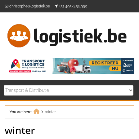
Skip
christophe@logistiek.be
+32 495/456.990
to
content
You are here:
winter
Home
winter