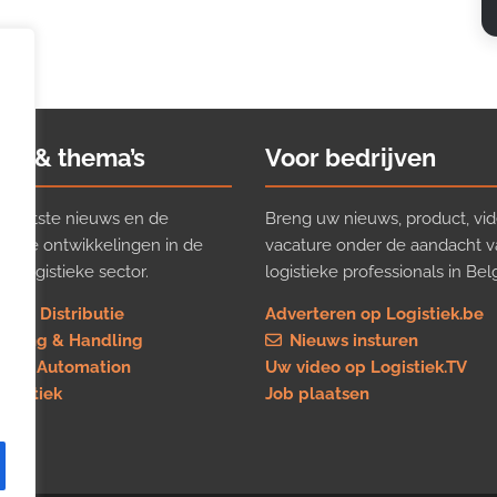
ws & thema’s
Voor bedrijven
t laatste nieuws en de
Breng uw nieuws, product, vid
ijkste ontwikkelingen in de
vacature onder de aandacht 
e logistieke sector.
logistieke professionals in Belg
rt & Distributie
Adverteren op Logistiek.be
using & Handling
Nieuws insturen
re & Automation
Uw video op Logistiek.TV
logistiek
Job plaatsen