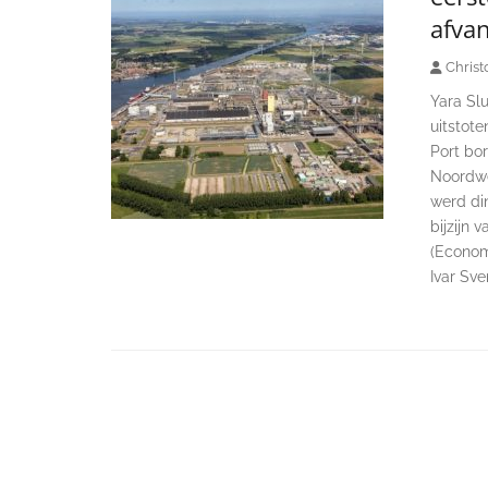
afva
Christ
Yara Slu
uitstote
Port bor
Noordwe
werd di
bijzijn
(Econom
Ivar Sv