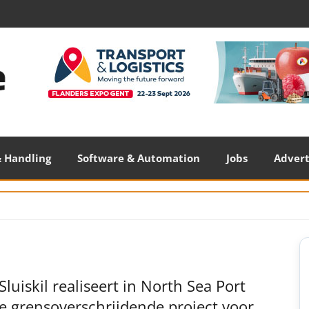
 Handling
Software & Automation
Jobs
Adver
S
S
Sluiskil realiseert in North Sea Port
e grensoverschrijdende project voor