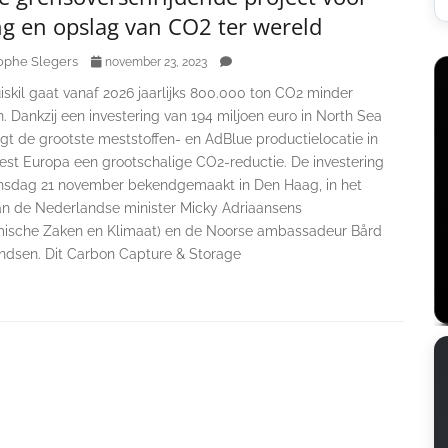
ng en opslag van CO2 ter wereld
ophe Slegers
november 23, 2023
iskil gaat vanaf 2026 jaarlijks 800.000 ton CO2 minder
n. Dankzij een investering van 194 miljoen euro in North Sea
gt de grootste meststoffen- en AdBlue productielocatie in
st Europa een grootschalige CO2-reductie. De investering
nsdag 21 november bekendgemaakt in Den Haag, in het
 van de Nederlandse minister Micky Adriaansens
ische Zaken en Klimaat) en de Noorse ambassadeur Bård
endsen. Dit Carbon Capture & Storage