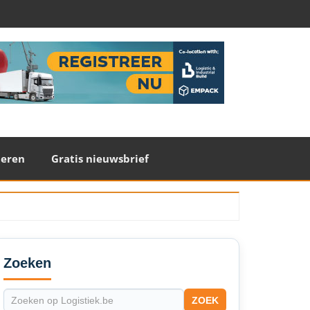
teren
Gratis nieuwsbrief
econdary
idebar
Zoeken
ZOEK