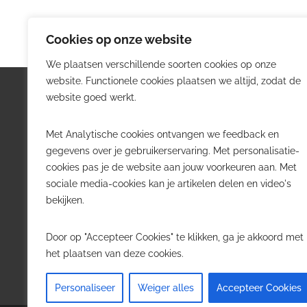
Cookies op onze website
We plaatsen verschillende soorten cookies op onze
website. Functionele cookies plaatsen we altijd, zodat de
Logistiek.be
Nieu
website goed werkt.
Logistiek.be brengt dagelijks nieuws,
Volg he
Met Analytische cookies ontvangen we feedback en
trends en praktijkverhalen over
belangr
gegevens over je gebruikerservaring. Met personalisatie-
transport, warehousing, supply chain
Belgisch
cookies pas je de website aan jouw voorkeuren aan. Met
en automatisering in België.
sociale media-cookies kan je artikelen delen en video's
Transpo
bekijken.
Voor logistieke professionals,
Wareho
beslissers en bedrijven die de sector
Softwa
Door op "Accepteer Cookies" te klikken, ga je akkoord met
willen volgen.
Job in 
het plaatsen van deze cookies.
Contact
·
Adverteren
Personaliseer
Weiger alles
Accepteer Cookies