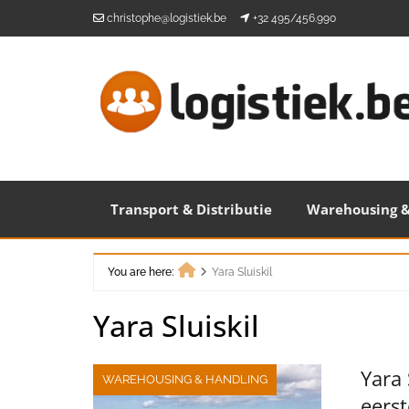
Skip
christophe@logistiek.be
+32 495/456.990
to
content
Transport & Distributie
Warehousing &
You are here:
Yara Sluiskil
Home
Yara Sluiskil
Yara 
WAREHOUSING & HANDLING
eerst