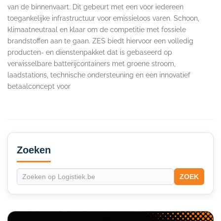
van de binnenvaart. Dit gebeurt met een voor iedereen
toegankelijke infrastructuur voor emissieloos varen. Schoon,
klimaatneutraal en klaar om de competitie met fossiele
brandstoffen aan te gaan. ZES biedt hiervoor een volledig
producten- en dienstenpakket dat is gebaseerd op
verwisselbare batterijcontainers met groene stroom,
laadstations, technische ondersteuning en een innovatief
betaalconcept voor
Secondary
Sidebar
Zoeken
ZOEK