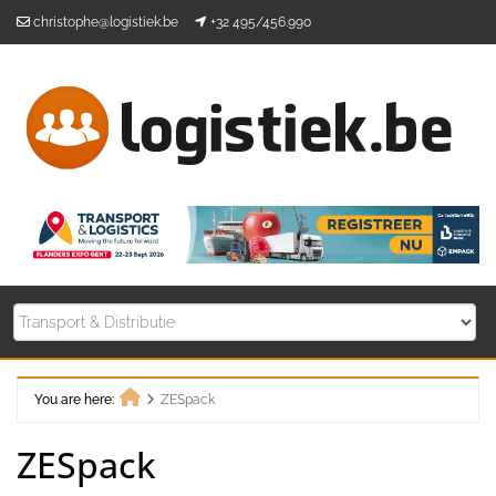
Skip
christophe@logistiek.be
+32 495/456.990
to
content
You are here:
ZESpack
Home
ZESpack