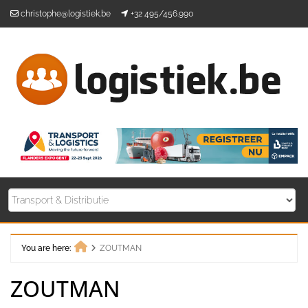
Skip
christophe@logistiek.be
+32 495/456.990
to
content
You are here:
ZOUTMAN
Home
ZOUTMAN