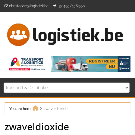
Skip
christophe@logistiek.be
+32 495/456.990
to
content
You are here:
zwaveldioxide
Home
zwaveldioxide