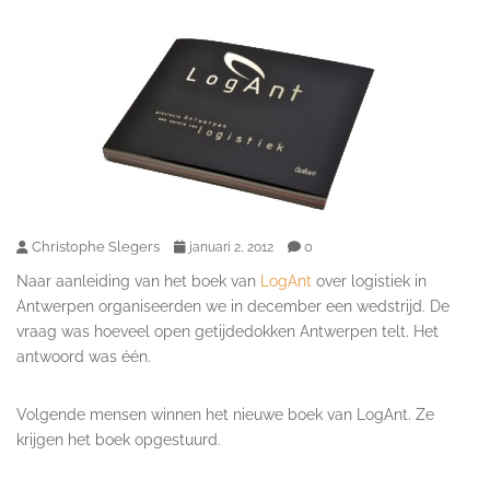
Christophe Slegers
0
januari 2, 2012
Naar aanleiding van het boek van
LogAnt
over logistiek in
Antwerpen organiseerden we in december een wedstrijd. De
vraag was hoeveel open getijdedokken Antwerpen telt. Het
antwoord was één.
Volgende mensen winnen het nieuwe boek van LogAnt. Ze
krijgen het boek opgestuurd.