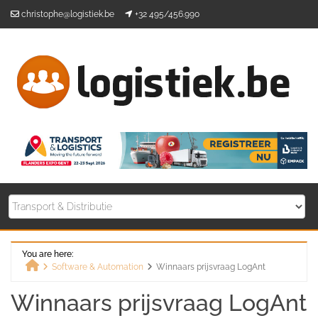
Skip
christophe@logistiek.be
+32 495/456.990
to
content
You are here:
Software & Automation
Winnaars prijsvraag LogAnt
Home
Winnaars prijsvraag LogAnt