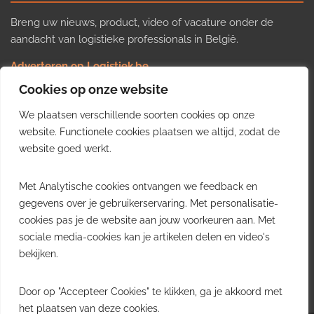
Breng uw nieuws, product, video of vacature onder de
aandacht van logistieke professionals in België.
Adverteren op Logistiek.be
Nieuws insturen
Cookies op onze website
Uw video op Logistiek.TV
We plaatsen verschillende soorten cookies op onze
Job plaatsen
Gratis wekelijkse update
website. Functionele cookies plaatsen we altijd, zodat de
website goed werkt.
Ontvang elke week het belangrijkste nieuws, trends en
Met Analytische cookies ontvangen we feedback en
inzichten uit de Belgische logistieke sector in uw inbox.
gegevens over je gebruikerservaring. Met personalisatie-
cookies pas je de website aan jouw voorkeuren aan. Met
Ontvang je gratis
sociale media-cookies kan je artikelen delen en video's
wekelijkse update
bekijken.
Gratis. Eén e-mail per week.
Uitschrijven kan altijd.
Door op "Accepteer Cookies" te klikken, ga je akkoord met
het plaatsen van deze cookies.