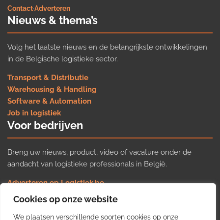
Contact
·
Adverteren
Nieuws & thema’s
Volg het laatste nieuws en de belangrijkste ontwikkelingen
in de Belgische logistieke sector.
Transport & Distributie
Warehousing & Handling
Software & Automation
Job in logistiek
Voor bedrijven
Breng uw nieuws, product, video of vacature onder de
aandacht van logistieke professionals in België.
Adverteren op Logistiek.be
Nieuws insturen
Cookies op onze website
Uw video op Logistiek.TV
We plaatsen verschillende soorten cookies op onze
Job plaatsen