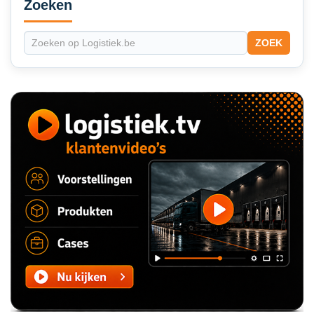
Sidebar
Zoeken
ZOEK