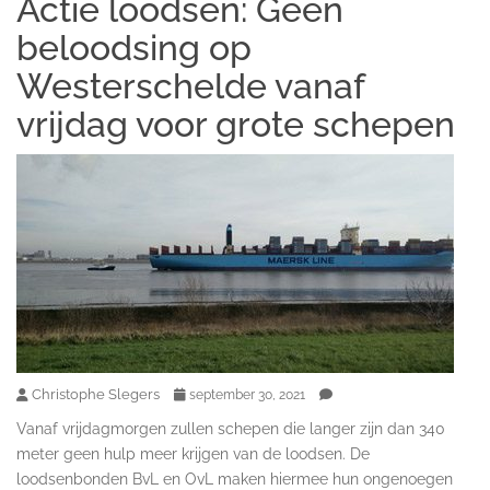
Actie loodsen: Geen
beloodsing op
Westerschelde vanaf
vrijdag voor grote schepen
Christophe Slegers
september 30, 2021
Vanaf vrijdagmorgen zullen schepen die langer zijn dan 340
meter geen hulp meer krijgen van de loodsen. De
loodsenbonden BvL en OvL maken hiermee hun ongenoegen