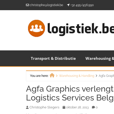
Skip
christophe@logistiek.be
+32 495/456.990
to
content
Transport & Distributie
Warehousing &
You are here:
Warehousing & Handling
Agfa Graph
Home
Agfa Graphics verlengt
Logistics Services Bel
Christophe Slegers
0
oktober 28, 2013