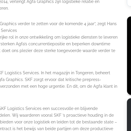
2014, verlengt Agfa Graphics zijn logistieke relatie en
eren.
aphics verder te zetten voor de komende 4 jaar”, zegt Hans
 Services
ijke rol in onze ontwikkeling om logistieke diensten te leveren
ersterken Agfa’s concurrentiepositie en beperken downtime
 doet ons plezier deze sterke toegevoerde waarde verder te
 Logistics Services. In het magazijn in Tongeren, beheert
a Graphics. SKF zorgt ervoor dat kritische prepress-
verzonden met een hoge urgentie. En dit, om de Agfa klant in
SKF Logistics Services een succesvolle en blijvende
delen. Wij waarderen vooral SKF ’s proactieve houding in de
eden voor onze logistiek en leiden tot de bestaande state –
ontract is het bewijs van beide partijen om deze productieve