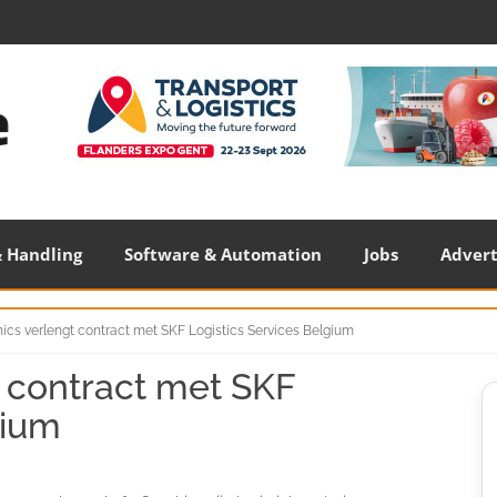
 Handling
Software & Automation
Jobs
Adver
ics verlengt contract met SKF Logistics Services Belgium
 contract met SKF
S
S
gium