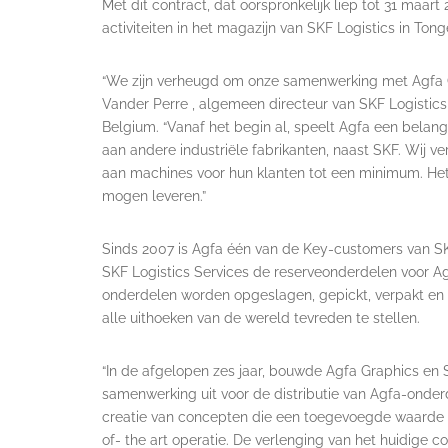
Met dit contract, dat oorspronkelijk liep tot 31 maart 
activiteiten in het magazijn van SKF Logistics in Tong
“We zijn verheugd om onze samenwerking met Agfa Gr
Vander Perre , algemeen directeur van SKF Logistics
Belgium. “Vanaf het begin al, speelt Agfa een belangr
aan andere industriële fabrikanten, naast SKF. Wij v
aan machines voor hun klanten tot een minimum. Het
mogen leveren.”
Sinds 2007 is Agfa één van de Key-customers van SKF
SKF Logistics Services de reserveonderdelen voor Agf
onderdelen worden opgeslagen, gepickt, verpakt en 
alle uithoeken van de wereld tevreden te stellen.
“In de afgelopen zes jaar, bouwde Agfa Graphics en 
samenwerking uit voor de distributie van Agfa-onder
creatie van concepten die een toegevoegde waarde bi
of- the art operatie. De verlenging van het huidige c