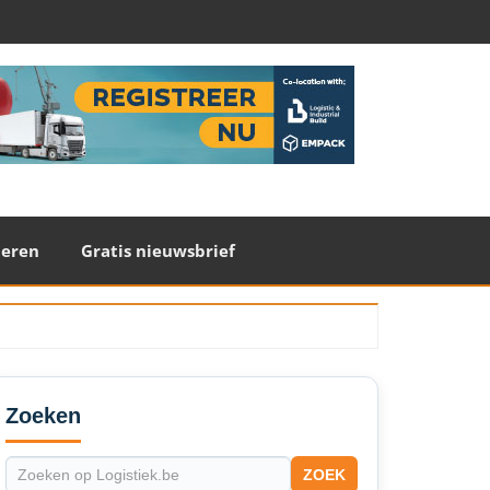
teren
Gratis nieuwsbrief
econdary
idebar
Zoeken
ZOEK