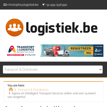
Skip
christophe@logistiek.be
+32 495/456.990
to
content
You are here:
Transport & Distribution
Agoria en Intelligent Transport Services willen snel een systeem
Home
van wegentol