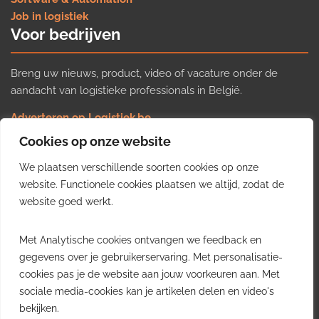
Job in logistiek
Voor bedrijven
Breng uw nieuws, product, video of vacature onder de
aandacht van logistieke professionals in België.
Adverteren op Logistiek.be
Nieuws insturen
Cookies op onze website
Uw video op Logistiek.TV
We plaatsen verschillende soorten cookies op onze
Job plaatsen
Gratis wekelijkse update
website. Functionele cookies plaatsen we altijd, zodat de
website goed werkt.
Ontvang elke week het belangrijkste nieuws, trends en
Met Analytische cookies ontvangen we feedback en
inzichten uit de Belgische logistieke sector in uw inbox.
gegevens over je gebruikerservaring. Met personalisatie-
cookies pas je de website aan jouw voorkeuren aan. Met
Ontvang je gratis
sociale media-cookies kan je artikelen delen en video's
wekelijkse update
bekijken.