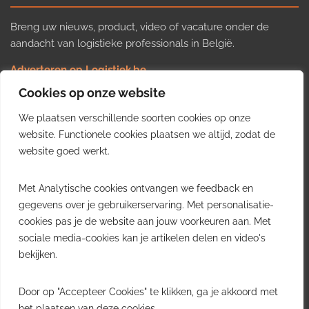
Breng uw nieuws, product, video of vacature onder de
aandacht van logistieke professionals in België.
Adverteren op Logistiek.be
Nieuws insturen
Cookies op onze website
Uw video op Logistiek.TV
We plaatsen verschillende soorten cookies op onze
Job plaatsen
Gratis wekelijkse update
website. Functionele cookies plaatsen we altijd, zodat de
website goed werkt.
Ontvang elke week het belangrijkste nieuws, trends en
Met Analytische cookies ontvangen we feedback en
inzichten uit de Belgische logistieke sector in uw inbox.
gegevens over je gebruikerservaring. Met personalisatie-
cookies pas je de website aan jouw voorkeuren aan. Met
Ontvang je gratis
sociale media-cookies kan je artikelen delen en video's
wekelijkse update
bekijken.
Gratis. Eén e-mail per week.
Uitschrijven kan altijd.
Door op "Accepteer Cookies" te klikken, ga je akkoord met
het plaatsen van deze cookies.