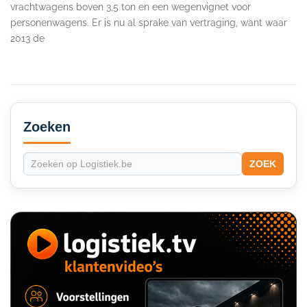
vrachtwagens boven 3,5 ton en een wegenvignet voor
personenwagens. Er is nu al sprake van vertraging, want waar
2013 de
Secondary
Sidebar
Zoeken
ZOEK