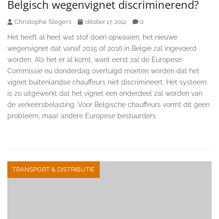
Belgisch wegenvignet discriminerend?
Christophe Slegers
0
oktober 17, 2012
Het heeft al heel wat stof doen opwaaien, het nieuwe
wegenvignet dat vanaf 2015 of 2016 in België zal ingevoerd
worden. Als het er al komt, want eerst zal de Europese
Commissie nu donderdag overtuigd moeten worden dat het
vignet buitenlandse chauffeurs niet discrimineert. Het systeem
is zo uitgewerkt dat het vignet een onderdeel zal worden van
de verkeersbelasting. Voor Belgische chauffeurs vormt dit geen
probleem, maar andere Europese bestuurders
TRANSPORT & DISTRIBUTIE