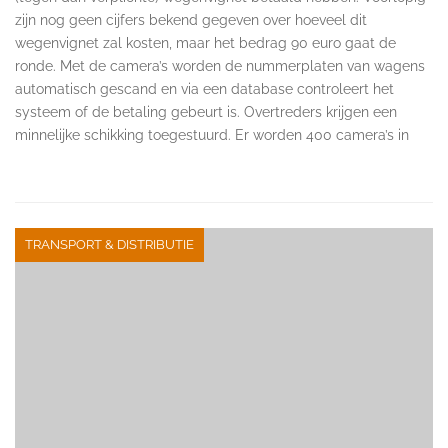
zijn nog geen cijfers bekend gegeven over hoeveel dit
wegenvignet zal kosten, maar het bedrag 90 euro gaat de
ronde. Met de camera’s worden de nummerplaten van wagens
automatisch gescand en via een database controleert het
systeem of de betaling gebeurt is. Overtreders krijgen een
minnelijke schikking toegestuurd. Er worden 400 camera’s in
TRANSPORT & DISTRIBUTIE