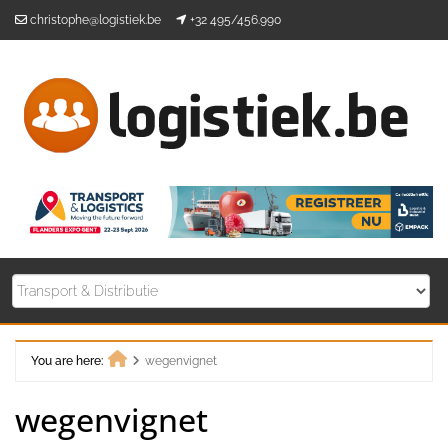
Skip
christophe@logistiek.be
+32 495/456.990
to
content
You are here:
wegenvignet
Home
wegenvignet