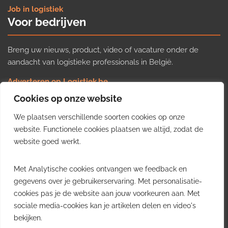
Job in logistiek
Voor bedrijven
Breng uw nieuws, product, video of vacature onder de
aandacht van logistieke professionals in België.
Adverteren op Logistiek.be
Nieuws insturen
Cookies op onze website
Uw video op Logistiek.TV
We plaatsen verschillende soorten cookies op onze
Job plaatsen
Gratis wekelijkse update
website. Functionele cookies plaatsen we altijd, zodat de
website goed werkt.
Ontvang elke week het belangrijkste nieuws, trends en
Met Analytische cookies ontvangen we feedback en
inzichten uit de Belgische logistieke sector in uw inbox.
gegevens over je gebruikerservaring. Met personalisatie-
cookies pas je de website aan jouw voorkeuren aan. Met
Ontvang je gratis
sociale media-cookies kan je artikelen delen en video's
wekelijkse update
bekijken.