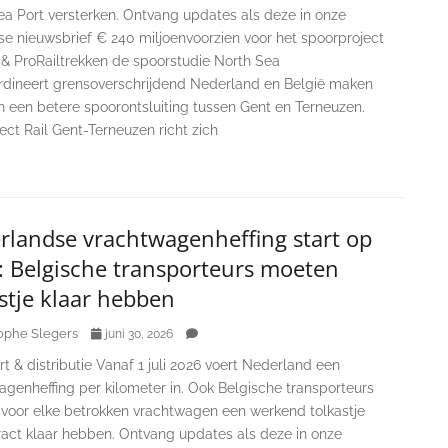
ea Port versterken. Ontvang updates als deze in onze
se nieuwsbrief € 240 miljoenvoorzien voor het spoorproject
 & ProRailtrekken de spoorstudie North Sea
rdineert grensoverschrijdend Nederland en België maken
n een betere spoorontsluiting tussen Gent en Terneuzen.
ect Rail Gent-Terneuzen richt zich
rlandse vrachtwagenheffing start op
i: Belgische transporteurs moeten
stje klaar hebben
ophe Slegers
juni 30, 2026
t & distributie Vanaf 1 juli 2026 voert Nederland een
genheffing per kilometer in. Ook Belgische transporteurs
voor elke betrokken vrachtwagen een werkend tolkastje
ract klaar hebben. Ontvang updates als deze in onze