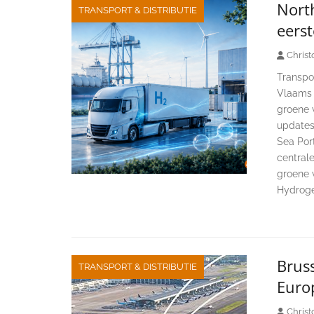
North
TRANSPORT & DISTRIBUTIE
eerst
Christ
Transpor
Vlaams w
groene 
updates
Sea Por
central
groene 
Hydroge
Bruss
TRANSPORT & DISTRIBUTIE
Euro
Christ