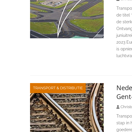
Transpor
de titel
de sterk
Ontvang
juniuitr
2023 Eur
is opnie
luchtvr
Neder
TRANSPORT & DISTRIBUTIE
Gent
Christ
Transpo
stap in 
goedere