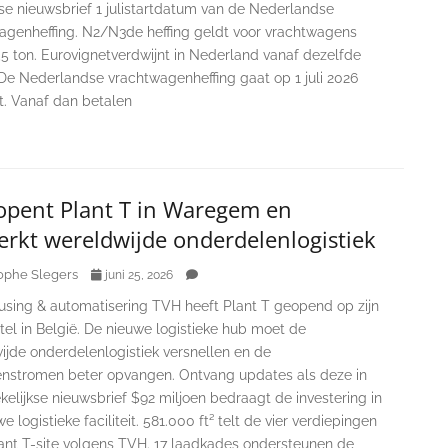
se nieuwsbrief 1 julistartdatum van de Nederlandse
agenheffing. N2/N3de heffing geldt voor vrachtwagens
5 ton. Eurovignetverdwijnt in Nederland vanaf dezelfde
De Nederlandse vrachtwagenheffing gaat op 1 juli 2026
t. Vanaf dan betalen
opent Plant T in Waregem en
erkt wereldwijde onderdelenlogistiek
ophe Slegers
juni 25, 2026
sing & automatisering TVH heeft Plant T geopend op zijn
el in België. De nieuwe logistieke hub moet de
ijde onderdelenlogistiek versnellen en de
nstromen beter opvangen. Ontvang updates als deze in
elijkse nieuwsbrief $92 miljoen bedraagt de investering in
e logistieke faciliteit. 581.000 ft² telt de vier verdiepingen
ant T-site volgens TVH. 17 laadkades ondersteunen de