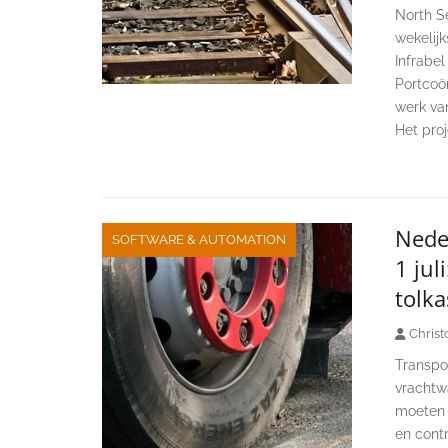
North S
wekelijk
Infrabel
Portcoö
werk va
Het proj
Nede
SOFTWARE & AUTOMATION
1 jul
tolka
Christ
Transpor
vrachtwa
moeten 
en cont