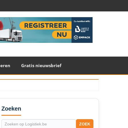
teren
Gratis nieuwsbrief
econdary
idebar
Zoeken
ZOEK