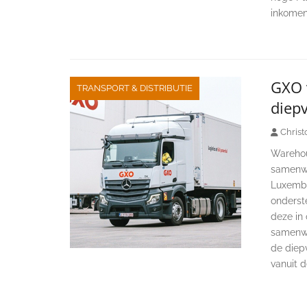
inkomen
GXO 
TRANSPORT & DISTRIBUTIE
diepv
Christ
Warehous
samenwer
Luxembu
onderst
deze in 
samenwer
de diepv
vanuit d