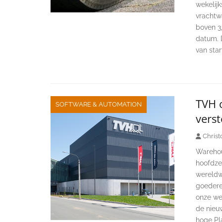
wekelijk
vrachtw
boven 3,
datum. 
van star
TVH 
SOFTWARE & AUTOMATION
verst
Christ
Warehou
hoofdzet
wereldw
goedere
onze wek
de nieuw
hoge Pl