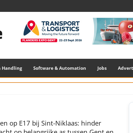
 Handling
Software & Automation
Jobs
Adver
S
S
n op E17 bij Sint-Niklaas: hinder
cht op belangrijke as tussen Gent en