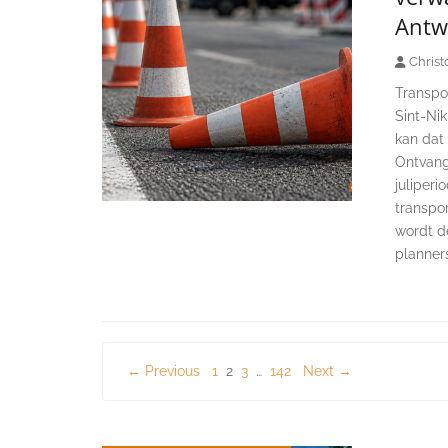
Antw
Christ
Transpor
Sint-Ni
kan dat 
Ontvang
juliper
transpo
wordt de
planner
Berichten
← Previous
1
2
3
…
142
Next →
paginering