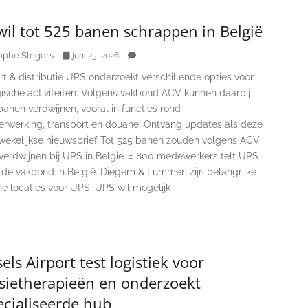
il tot 525 banen schrappen in België
ophe Slegers
juni 25, 2026
t & distributie UPS onderzoekt verschillende opties voor
gische activiteiten. Volgens vakbond ACV kunnen daarbij
banen verdwijnen, vooral in functies rond
erwerking, transport en douane. Ontvang updates als deze
 wekelijkse nieuwsbrief Tot 525 banen zouden volgens ACV
verdwijnen bij UPS in België. ± 800 medewerkers telt UPS
 de vakbond in België. Diegem & Lummen zijn belangrijke
he locaties voor UPS. UPS wil mogelijk
els Airport test logistiek voor
isietherapieën en onderzoekt
ecialiseerde hub