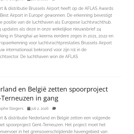
t & distributie Brussels Airport heeft op de AFLAS Awards
 ‘Best Airport in Europe’ gewonnen. De erkenning bevestigt
e positie van de luchthaven als Europese luchtvrachthub.
 updates als deze in onze wekelijkse nieuwsbrief 24
eiking in Shanghai 4e keerna eerdere zeges in 2021, 2022 en
opaerkenning voor luchtvrachtprestaties Brussels Airport
uw internationaal bekroond voor zijn rol in de
achtsector. De luchthaven won de AFLAS
land en België zetten spoorproject
-Terneuzen in gang
ophe Slegers
juli 2, 2026
rt & distributie Nederland en België zetten een volgende
het spoorproject Gent-Terneuzen. Het project moet het
nvervoer in het grensoverschrijdende havengebied van