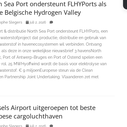
 Sea Port ondersteunt FLHYPorts als
e Belgische Hydrogen Valley
ophe Slegers
juli 2, 2026
t & distributie North Sea Port ondersteunt FLHYPorts, een
aterstofproject dat productie, distributie en gebruik van
waterstof in havenecosystemen wil verbinden. Ontvang
 als deze in onze wekelijkse nieuwsbrief 3 havensNorth
t, Port of Antwerp-Bruges en Port of Ostend spelen een
e rol. 25 MWHyoffwind wordt de basis voor elektrolyse van
waterstof. € 9 miljoenEuropese steun via de Clean
n Partnership Joint Undertaking. Vlaanderen zet met
els Airport uitgeroepen tot beste
pese cargoluchthaven
ophe Slegers
juli 2, 2026