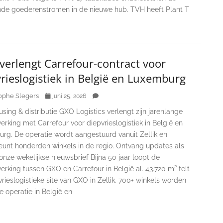
de goederenstromen in de nieuwe hub. TVH heeft Plant T
verlengt Carrefour-contract voor
rieslogistiek in België en Luxemburg
ophe Slegers
juni 25, 2026
ing & distributie GXO Logistics verlengt zijn jarenlange
king met Carrefour voor diepvrieslogistiek in België en
rg. De operatie wordt aangestuurd vanuit Zellik en
eunt honderden winkels in de regio. Ontvang updates als
onze wekelijkse nieuwsbrief Bijna 50 jaar loopt de
king tussen GXO en Carrefour in België al. 43.720 m² telt
rieslogistieke site van GXO in Zellik. 700+ winkels worden
e operatie in België en