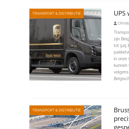
UPS w
TRANSPORT & DISTRIBUTIE
Christ
Transpor
zijn Bel
tot 525 
pakketv
in onze
kunnen 
volgens
Belgisc
Bruss
TRANSPORT & DISTRIBUTIE
prec
gesp