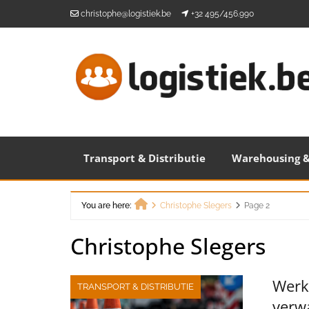
Skip
christophe@logistiek.be
+32 495/456.990
to
content
Transport & Distributie
Warehousing &
You are here:
Christophe Slegers
Page 2
Home
Christophe Slegers
Werke
TRANSPORT & DISTRIBUTIE
verwa